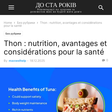
ДО СТА РОКІВ
Рекомендації по здоровю за
допомогою яких ви будите жити довго
Home
Без рубрики
Thon : nutrition, avantages et considérations
pour la santé
Без рубрики
Thon : nutrition, avantages et
considérations pour la santé
0
By
maxwelhelp
-
18.12.2025