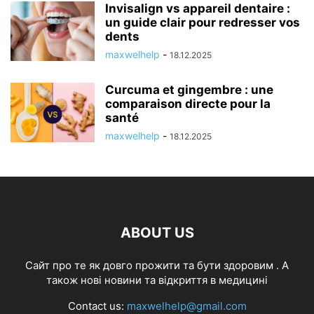
Invisalign vs appareil dentaire :
un guide clair pour redresser vos
dents
maxwelhelp
-
18.12.2025
Curcuma et gingembre : une
comparaison directe pour la
santé
maxwelhelp
-
18.12.2025
ABOUT US
Cайт про те як довго прожити та бути здоровим . А
також нові новини та відкриття в медицині
Contact us:
maxwelhelp@gmail.com