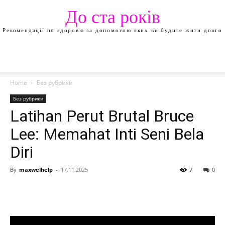
До ста років
Рекомендації по здоровю за допомогою яких ви будите жити довго
Home
Без рубрики
Без рубрики
Latihan Perut Brutal Bruce
Lee: Memahat Inti Seni Bela
Diri
By
maxwelhelp
-
17.11.2025
7
0