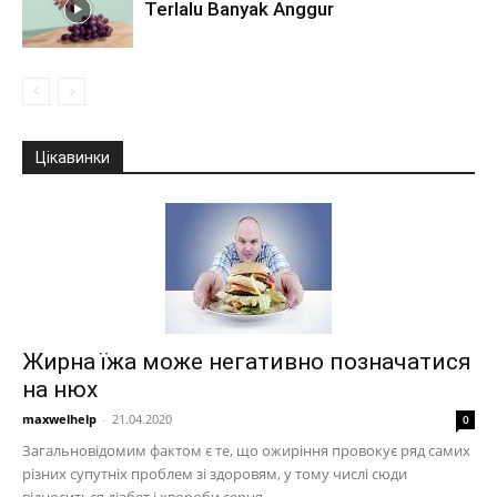
Terlalu Banyak Anggur
Цікавинки
Жирна їжа може негативно позначатися
на нюх
maxwelhelp
-
21.04.2020
0
Загальновідомим фактом є те, що ожиріння провокує ряд самих
різних супутніх проблем зі здоровям, у тому числі сюди