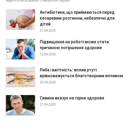
відноситься діабет і хвороби серця.
Антибіотики, що приймаються перед
кесаревим розтином, небезпечні для
дітей
21.04.2020
Підвищення на роботі може стати
причиною погіршення здоровя
12.04.2020
Риба і вагітність: вплив ртуті
врівноважується благотворним впливом
20.04.2020
Сивина вказує на гарне здоровя
21.04.2020