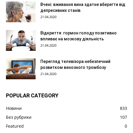
Вчені: вживання вина здатне вберегти від
депресивних станів
21.04.2020
Відкриття: гормон голоду позитивно
впливає на мозкову діяльність
21.04.2020
Перегляд телевізора небезпечний
розвитком венозного тромбозу
21.04.2020
POPULAR CATEGORY
Новини
833
Без рубрики
107
Featured
0