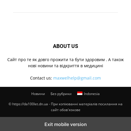
ABOUT US
Cайт про те як довго прожити та бути здоровим . А також
нові новини та відкриття в медицині
Contact us:
maxwelhelp@gmail.com
Новини
Без рубрики
Indonesia
© https://da100let.dn.ua - При копіюванні матеріалів посилання на
сайт обов'язкове
Exit mobile version