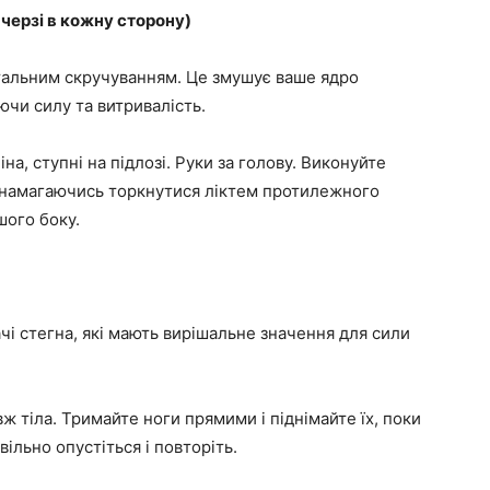
 черзі в кожну сторону)
альним скручуванням. Це змушує ваше ядро ​​
ючи силу та витривалість.
іна, ступні на підлозі. Руки за голову. Виконуйте
, намагаючись торкнутися ліктем протилежного
ншого боку.
ачі стегна, які мають вирішальне значення для сили
ж тіла. Тримайте ноги прямими і піднімайте їх, поки
вільно опустіться і повторіть.