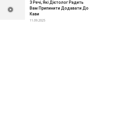
3 Речі, Які Дієтолог Радить
Вам Припинити Додавати До
Кави
11.09.2025