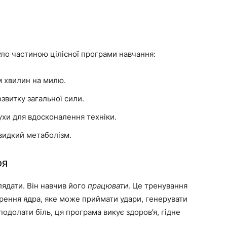
уло частиною цілісної програми навчання:
ім хвилин на милю.
звитку загальної сили.
ухи для вдосконалення техніки.
видкий метаболізм.
оя
лядати. Він навчив його
працювати
. Це тренування
рення ядра, яке може приймати удари, генерувати
подолати біль, ця програма викує здоров’я, гідне