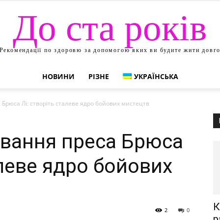
До ста років
Рекомендації по здоровю за допомогою яких ви будите жити довг
НОВИНИ
РІЗНЕ
УКРАЇНСЬКА
Брюса Лі: створіть сталеве ядро бойових мистецтв
вання преса Брюса
алеве ядро бойових
К
2
0
р