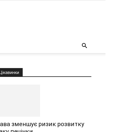
о
Цікавинки
ава зменшує ризик розвитку
аку печінки