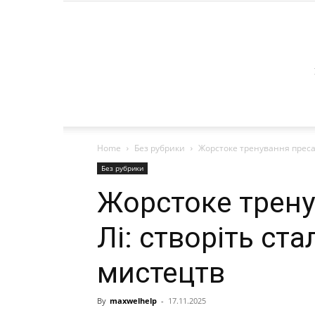
Home
Без рубрики
Жорстоке тренування преса 
Без рубрики
Жорстоке трену
Лі: створіть ст
мистецтв
By
maxwelhelp
-
17.11.2025