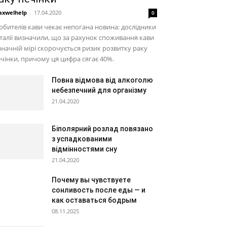
xwelhelp
-
17.04.2020
0
бителів кави чекає непогана новина: дослідники
Італії визначили, що за рахунок споживання кави
значній мірі скорочується ризик розвитку раку
чінки, причому ця цифра сягає 40%.
Повна відмова від алкоголю
небезпечний для організму
21.04.2020
Біполярний розлад повязано
з успадкованими
відмінностями сну
21.04.2020
Почему вы чувствуете
сонливость после еды — и
как оставаться бодрым
08.11.2025