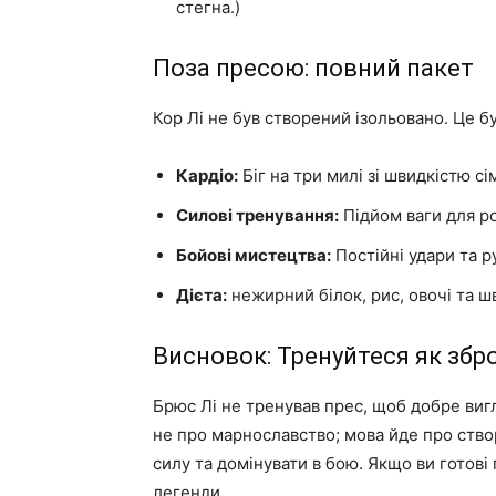
стегна.)
Поза пресою: повний пакет
Кор Лі не був створений ізольовано. Це б
Кардіо:
Біг на три милі зі швидкістю с
Силові тренування:
Підйом ваги для ро
Бойові мистецтва:
Постійні удари та р
Дієта:
нежирний білок, рис, овочі та ш
Висновок: Тренуйтеся як збр
Брюс Лі не тренував прес, щоб добре виг
не про марнославство; мова йде про ство
силу та домінувати в бою. Якщо ви готові 
легенди.