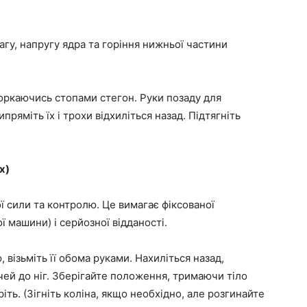
агу, напругу ядра та горіння нижньої частини
торкаючись стопами стегон. Руки позаду для
ипряміть їх і трохи відхиліться назад. Підтягніть
х)
ї сили та контролю. Це вимагає фіксованої
ї машини) і серйозної відданості.
візьміть її обома руками. Нахиліться назад,
ечей до ніг. Зберігайте положення, тримаючи тіло
іть. (Зігніть коліна, якщо необхідно, але розгинайте