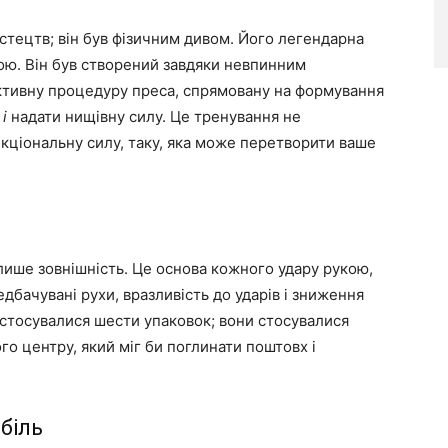
стецтв; він був фізичним дивом. Його легендарна
ою. Він був створений завдяки невпинним
тивну процедуру преса, спрямовану на формування
и
і
надати нищівну силу. Це тренування не
кціональну силу, таку, яка може перетворити ваше
лише зовнішність. Це основа кожного удару рукою,
едбачувані рухи, вразливість до ударів і зниження
 стосувалися шести упаковок; вони стосувалися
о центру, який міг би поглинати поштовх і
 біль