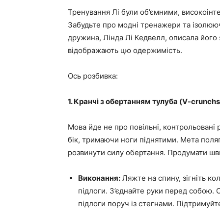
Тренування Лі були об’ємними, високоін
Забудьте про модні тренажери та ізолююч
дружина, Лінда Лі Кедвелл, описала його 
відображають цю одержимість.
Ось розбивка:
1. Кранчі з обертанням тулуба (V-crunchs
Мова йде не про повільні, контрольовані р
бік, тримаючи ноги піднятими. Мета поляг
розвинути силу обертання. Продумати швид
Виконання:
Ляжте на спину, зігніть колі
підлоги. З’єднайте руки перед собою. 
підлоги поруч із стегнами. Підтримуйт