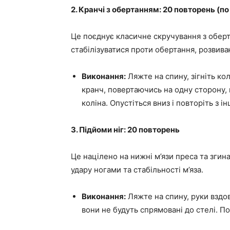
2. Кранчі з обертанням: 20 повторень (по
Це поєднує класичне скручування з оберт
стабілізуватися проти обертання, розвива
Виконання:
Ляжте на спину, зігніть кол
кранч, повертаючись на одну сторону
коліна. Опустіться вниз і повторіть з і
3. Підйоми ніг: 20 повторень
Це націлено на нижні м’язи преса та згин
удару ногами та стабільності м’яза.
Виконання:
Ляжте на спину, руки вздов
вони не будуть спрямовані до стелі. По