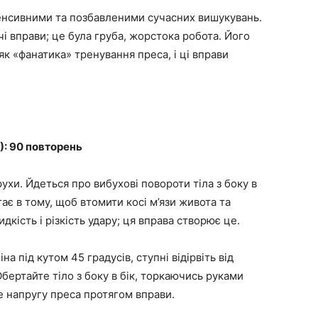
тенсивними та позбавленими сучасних вишукувань.
і вправи; це була груба, жорстока робота. Його
як «фанатика» тренування преса, і ці вправи
): 90 повторень
ухи. Йдеться про вибухові повороти тіла з боку в
ає в тому, щоб втомити косі м’язи живота та
кість і різкість удару; ця вправа створює це.
на під кутом 45 градусів, ступні відірвіть від
Обертайте тіло з боку в бік, торкаючись руками
е напругу преса протягом вправи.