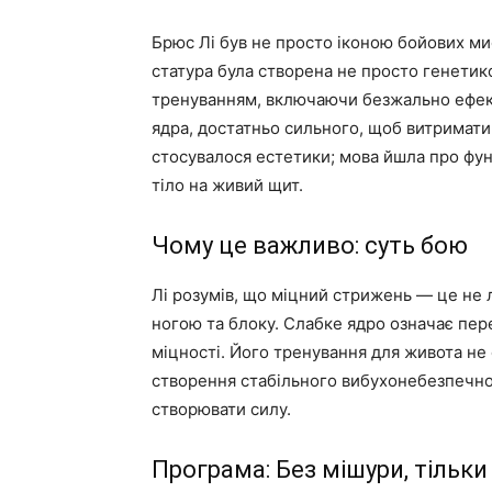
Брюс Лі був не просто іконою бойових ми
статура була створена не просто генетик
тренуванням, включаючи безжально ефек
ядра, достатньо сильного, щоб витримат
стосувалося естетики; мова йшла про фун
тіло на живий щит.
Чому це важливо: суть бою
Лі розумів, що міцний стрижень — це не 
ногою та блоку. Слабке ядро ​​означає пер
міцності. Його тренування для живота не
створення стабільного вибухонебезпечног
створювати силу.
Програма: Без мішури, тільки