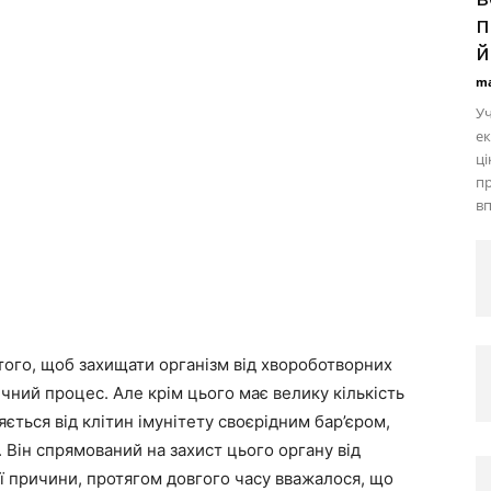
п
й.
ma
Уч
ек
ці
пр
вп
 того, щоб захищати організм від хвороботворних
ічний процес. Але крім цього має велику кількість
яється від клітин імунітету своєрідним бар’єром,
Він спрямований на захист цього органу від
єї причини, протягом довгого часу вважалося, що