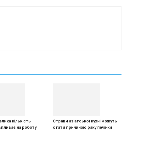
елика кількість
Страви азіатської кухні можуть
впливає на роботу
стати причиною раку печінки