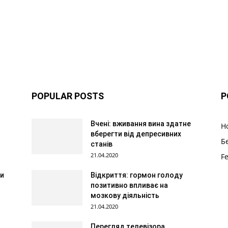
POPULAR POSTS
P
Вчені: вживання вина здатне
Н
вберегти від депресивних
Б
станів
21.04.2020
F
ти
Відкриття: гормон голоду
позитивно впливає на
мозкову діяльність
21.04.2020
Перегляд телевізора