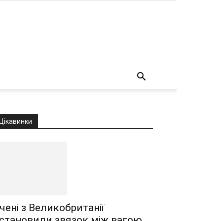
о
Цікавинки
чені з Великобританії
становили звязок між вагою