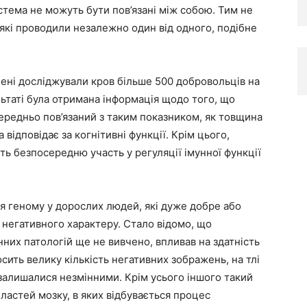
стема не можуть бути пов’язані між собою. Тим не
 які проводили незалежно один від одного, подібне
ені досліджували кров більше 500 добровольців на
льтаті була отримана інформація щодо того, що
середньо пов’язаний з таким показником, як товщина
 відповідає за когнітивні функції. Крім цього,
ть безпосередню участь у регуляції імунної функції
 геному у дорослих людей, які дуже добре або
негативного характеру. Стало відомо, що
них патологій ще не вивчено, впливав на здатність
сить велику кількість негативних зображень, на тлі
 залишалися незмінними. Крім усього іншого такий
бластей мозку, в яких відбувається процес