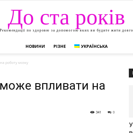
До ста років
Рекомендації по здоровю за допомогою яких ви будите жити довг
НОВИНИ
РІЗНЕ
УКРАЇНСЬКА
на роботу мозку
 може впливати на
341
0
У
в