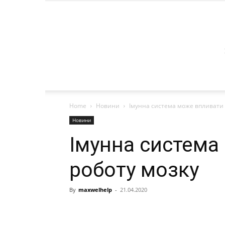
Home
Новини
Імунна система може впливати 
Новини
Імунна система
роботу мозку
By
maxwelhelp
-
21.04.2020