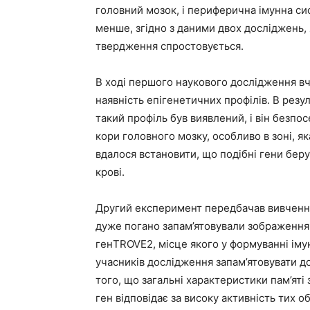
головний мозок, і периферична імунна си
менше, згідно з даними двох досліджень,
твердження спростовується.
В ході першого наукового дослідження вч
наявність епігенетичних профілів. В резу
такий профіль був виявлений, і він безпо
кори головного мозку, особливо в зоні, яка
вдалося встановити, що подібні гени беру
крові.
Другий експеримент передбачав вивчення
дуже погано запам’ятовували зображення 
генTROVE2, місце якого у формуванні імун
учасників дослідження запам’ятовувати до
того, що загальні характеристики пам’яті
ген відповідає за високу активність тих о