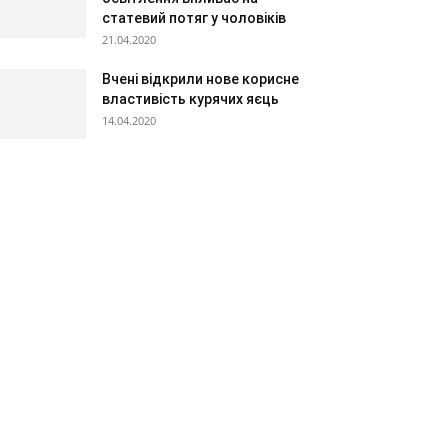
статевий потяг у чоловіків
21.04.2020
Вчені відкрили нове корисне
властивість курячих яєць
14.04.2020