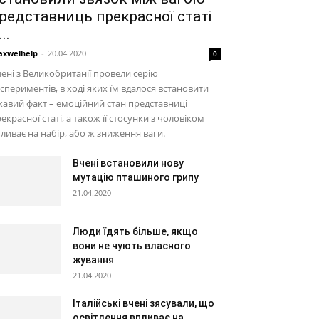
редставниць прекрасної статі
..
xwelhelp
-
20.04.2020
0
ені з Великобританії провели серію
спериментів, в ході яких їм вдалося встановити
кавий факт – емоційний стан представниці
екрасної статі, а також її стосунки з чоловіком
ливає на набір, або ж зниження ваги.
Вчені встановили нову
мутацію пташиного грипу
21.04.2020
Люди їдять більше, якщо
вони не чують власного
жування
21.04.2020
Італійські вчені зясували, що
освітлення впливає на