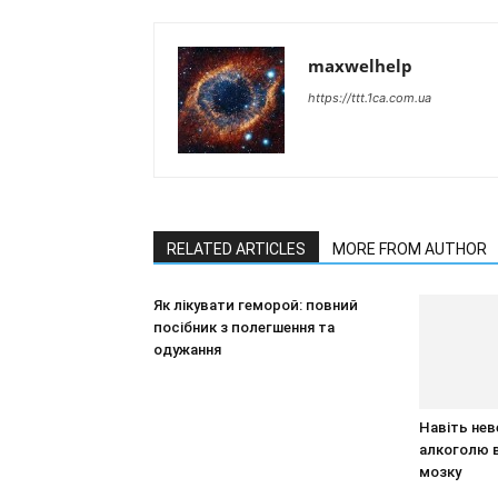
maxwelhelp
https://ttt.1ca.com.ua
RELATED ARTICLES
MORE FROM AUTHOR
Як лікувати геморой: повний
посібник з полегшення та
одужання
Навіть нев
алкоголю 
мозку