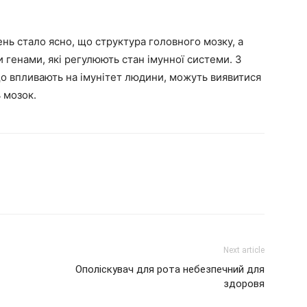
ень стало ясно, що структура головного мозку, а
и генами, які регулюють стан імунної системи. З
що впливають на імунітет людини, можуть виявитися
 мозок.
Next article
Ополіскувач для рота небезпечний для
здоровя