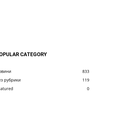
OPULAR CATEGORY
овини
833
ез рубрики
119
eatured
0