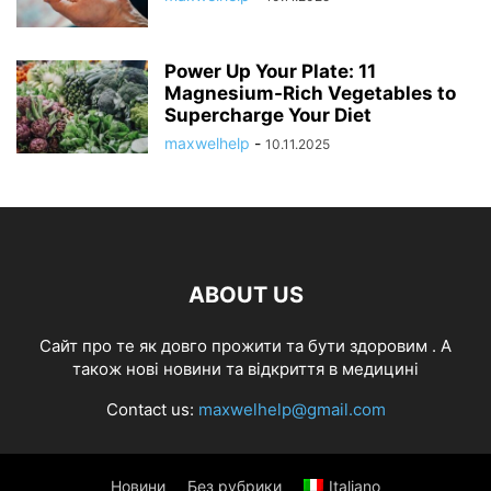
Power Up Your Plate: 11
Magnesium-Rich Vegetables to
Supercharge Your Diet
maxwelhelp
-
10.11.2025
ABOUT US
Cайт про те як довго прожити та бути здоровим . А
також нові новини та відкриття в медицині
Contact us:
maxwelhelp@gmail.com
Новини
Без рубрики
Italiano