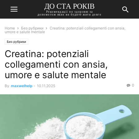
ДО СТА РОКІВ
Рекомендації по здоровю за
допомогою яких ви будите жити довго
Home
Без рубрики
Creatina: potenziali collegamenti con ansia,
umore e salute mentale
Без рубрики
Creatina: potenziali
collegamenti con ansia,
umore e salute mentale
0
By
maxwelhelp
-
10.11.2025