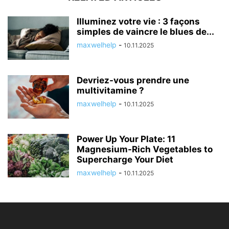
Illuminez votre vie : 3 façons
simples de vaincre le blues de...
maxwelhelp
-
10.11.2025
Devriez-vous prendre une
multivitamine ?
maxwelhelp
-
10.11.2025
Power Up Your Plate: 11
Magnesium-Rich Vegetables to
Supercharge Your Diet
maxwelhelp
-
10.11.2025