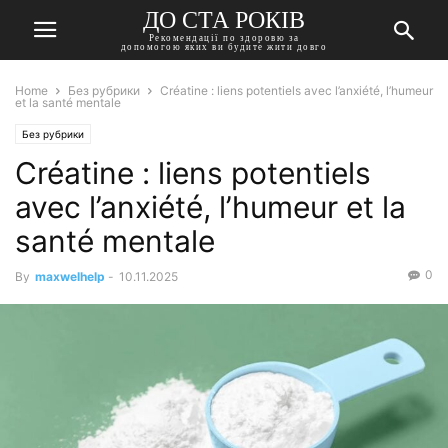
ДО СТА РОКІВ
Рекомендації по здоровю за
допомогою яких ви будите жити довго
Home
Без рубрики
Créatine : liens potentiels avec l’anxiété, l’humeur
et la santé mentale
Без рубрики
Créatine : liens potentiels
avec l’anxiété, l’humeur et la
santé mentale
0
By
maxwelhelp
-
10.11.2025