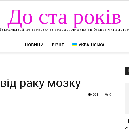
До ста років
Рекомендації по здоровю за допомогою яких ви будите жити довг
НОВИНИ
РІЗНЕ
УКРАЇНСЬКА
від раку мозку
361
0
Н
о