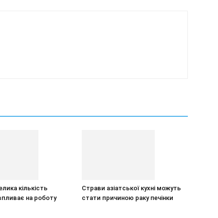
елика кількість
Страви азіатської кухні можуть
впливає на роботу
стати причиною раку печінки