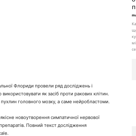
п
ma
Ка
що
ку
мі
се
альної Флориди провели ряд досліджень і
використовувати як засіб проти ракових клітин.
 пухлин головного мозку, а саме нейробластоми.
оякісне новоутворення симпатичної нервової
 препаратів. Повний текст дослідження
ale.