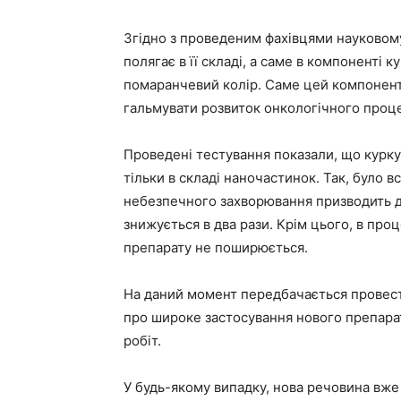
Згідно з проведеним фахівцями науковому
полягає в її складі, а саме в компоненті к
помаранчевий колір. Саме цей компонент 
гальмувати розвиток онкологічного проце
Проведені тестування показали, що курк
тільки в складі наночастинок. Так, було 
небезпечного захворювання призводить до
знижується в два рази. Крім цього, в проц
препарату не поширюється.
На даний момент передбачається провести
про широке застосування нового препарат
робіт.
У будь-якому випадку, нова речовина вже 