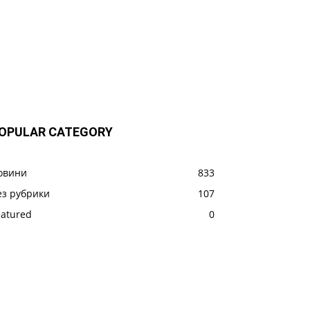
OPULAR CATEGORY
овини
833
ез рубрики
107
eatured
0