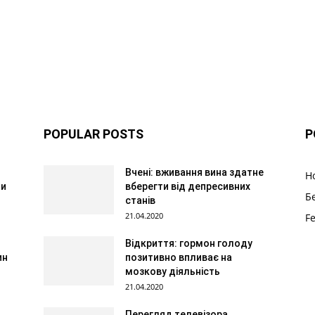
POPULAR POSTS
P
Вчені: вживання вина здатне
Н
 и
вберегти від депресивних
Б
станів
21.04.2020
F
Відкриття: гормон голоду
ин
позитивно впливає на
мозкову діяльність
21.04.2020
Перегляд телевізора