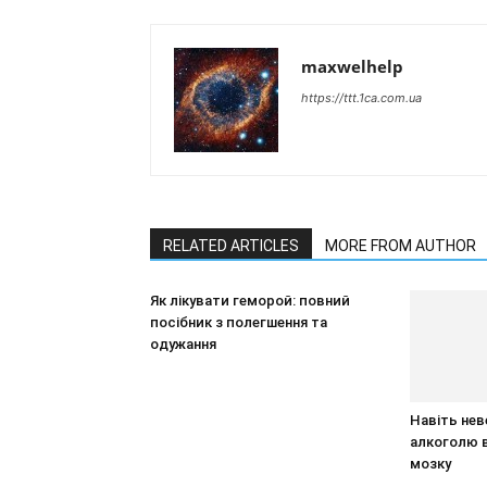
maxwelhelp
https://ttt.1ca.com.ua
RELATED ARTICLES
MORE FROM AUTHOR
Як лікувати геморой: повний
посібник з полегшення та
одужання
Навіть нев
алкоголю 
мозку