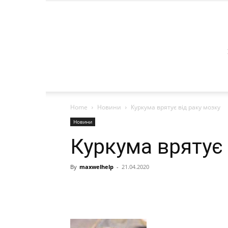
Home
Новини
Куркума врятує від раку мозку
Новини
Куркума врятує 
By
maxwelhelp
-
21.04.2020