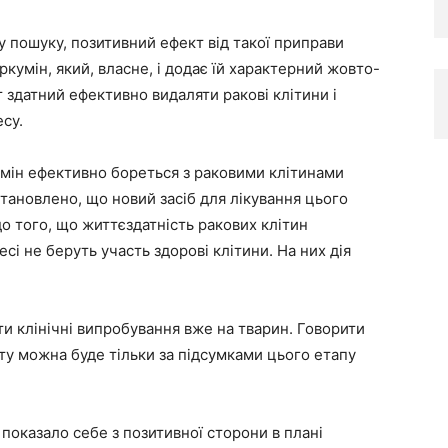
 пошуку, позитивний ефект від такої приправи
уркумін, який, власне, і додає їй характерний жовто-
здатний ефективно видаляти ракові клітини і
су.
умін ефективно бореться з раковими клітинами
встановлено, що новий засіб для лікування цього
 того, що життєздатність ракових клітин
есі не беруть участь здорові клітини. На них дія
 клінічні випробування вже на тварин. Говорити
у можна буде тільки за підсумками цього етапу
показало себе з позитивної сторони в плані