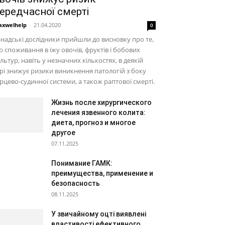
ередчасної смерті
xwelhelp
-
21.04.2020
0
надські дослідники прийшли до висновку про те,
 споживання в їжу овочів, фруктів і бобових
льтур, навіть у незначних кількостях, в деякій
рі знижує ризики виникнення патологій з боку
рцево-судинної системи, а також раптової смерті.
Жизнь после хирургического
лечения язвенного колита:
диета, прогноз и многое
другое
07.11.2025
Понимание ГАМК:
преимущества, применение и
безопасность
08.11.2025
У звичайному оцті виявлені
властивості ефективного