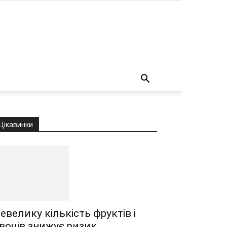
о
Цікавинки
евелику кількість фруктів і
вочів знижує ризик