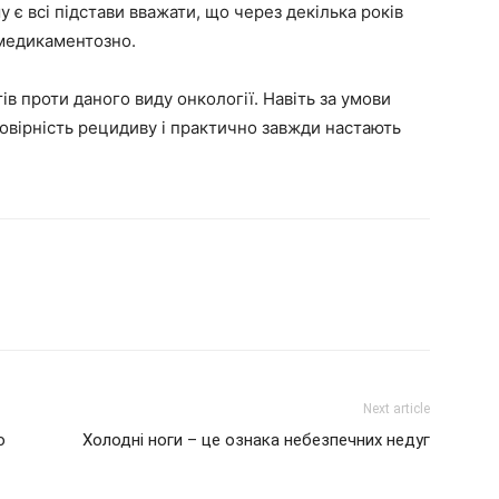
 є всі підстави вважати, що через декілька років
медикаментозно.
ів проти даного виду онкології. Навіть за умови
овірність рецидиву і практично завжди настають
Next article
о
Холодні ноги – це ознака небезпечних недуг