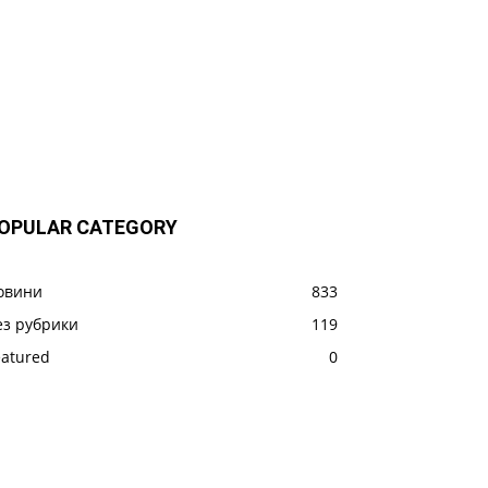
OPULAR CATEGORY
овини
833
ез рубрики
119
eatured
0