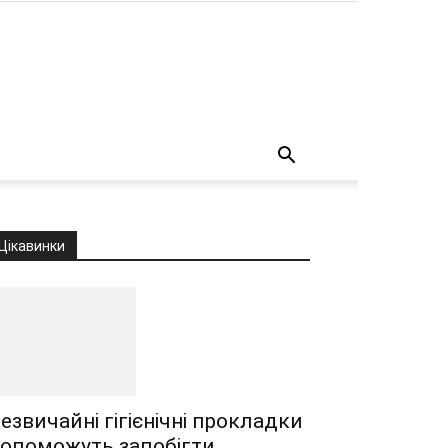
о
Цікавинки
езвичайні гігієнічні прокладки
опоможуть запобігти