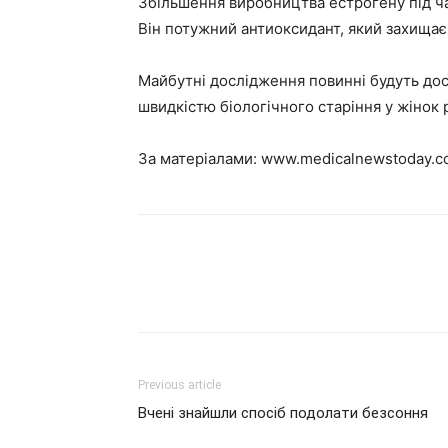
Збільшення виробництва естрогену під ча
Він потужний антиоксидант, який захищає
Майбутні дослідження повинні будуть дос
швидкістю біологічного старіння у жінок 
За матеріалами:
www.medicalnewstoday.c
Previous article
Вчені знайшли спосіб подолати безсоння