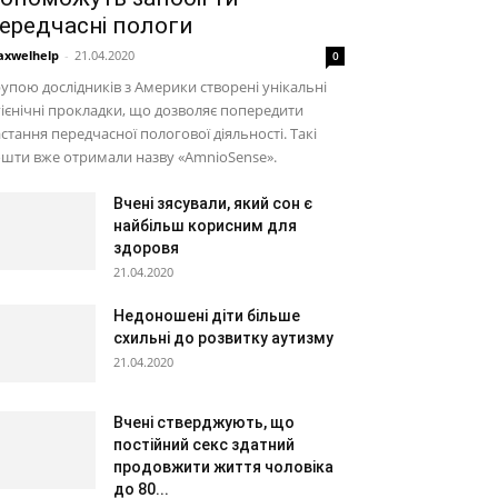
ередчасні пологи
xwelhelp
-
21.04.2020
0
упою дослідників з Америки створені унікальні
гієнічні прокладки, що дозволяє попередити
стання передчасної пологової діяльності. Такі
шти вже отримали назву «AmnioSense».
Вчені зясували, який сон є
найбільш корисним для
здоровя
21.04.2020
Недоношені діти більше
схильні до розвитку аутизму
21.04.2020
Вчені стверджують, що
постійний секс здатний
продовжити життя чоловіка
до 80...