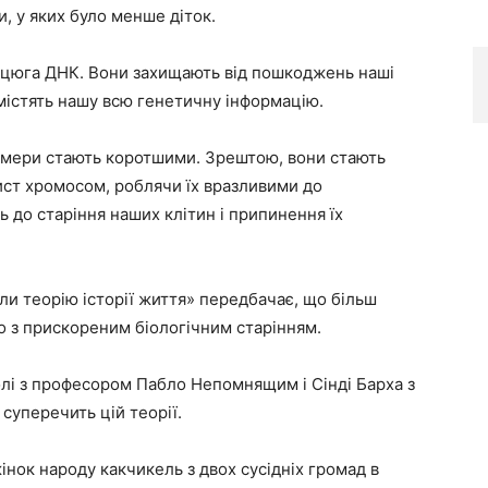
, у яких було менше діток.
анцюга ДНК. Вони захищають від пошкоджень наші
 містять нашу всю генетичну інформацію.
ломери стають коротшими. Зрештою, вони стають
ист хромосом, роблячи їх вразливими до
 до старіння наших клітин і припинення їх
ли теорію історії життя» передбачає, що більш
о з прискореним біологічним старінням.
лі з професором Пабло Непомнящим і Сінді Барха з
суперечить цій теорії.
нок народу какчикель з двох сусідніх громад в