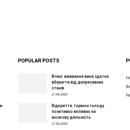
POPULAR POSTS
P
Вчені: вживання вина здатне
Н
вберегти від депресивних
Б
станів
21.04.2020
F
ти
Відкриття: гормон голоду
позитивно впливає на
мозкову діяльність
21.04.2020