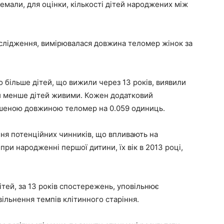
темали, для оцінки, кількості дітей народжених між
дослідження, вимірювалася довжина теломер жінок за
о більше дітей, що вижили через 13 років, виявили
или менше дітей живими. Кожен додатковий
льшеною довжиною теломер на 0.059 одиниць.
ння потенційних чинників, що впливають на
 при народженні першої дитини, їх вік в 2013 році,
дітей, за 13 років спостережень, уповільнює
льнення темпів клітинного старіння.