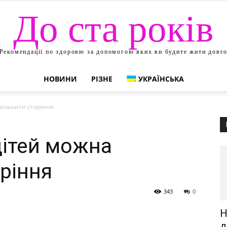
До ста років
Рекомендації по здоровю за допомогою яких ви будите жити довг
НОВИНИ
РІЗНЕ
УКРАЇНСЬКА
вільнити старіння
ітей можна
ріння
343
0
Н
д