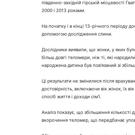
південно-західній гірській місцевості Гва
2000 і 2013 роками.
На початку і в кінці 13-річного періоду 
допомогою дослідження слини.
Дослідники виявили, що жінки, у яких бул
більш довгі теломери, ніж ті, які народ
народжена дитина був пов’язаний зі збі
Ці результати не змінилися після врахува
достовірність, включаючи вік жінок, їх вік
спосіб життя і доходи сім’ї.
Аналіз показує, що збільшення кількості 
вкорочення теломер, що передбачає упові