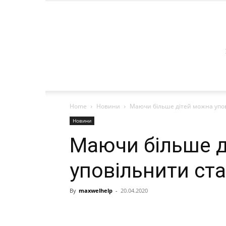
Home
Новини
Маючи більше дітей можна упо
Новини
Маючи більше д
уповільнити ста
By
maxwelhelp
-
20.04.2020