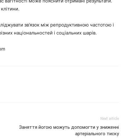
с вагітності може пояснити отримані результати.
 клітини.
ліджувати зв’язок між репродуктивною частотою і
різних національностей і соціальних шарів.
om
Next article
Заняття йогою можуть допомогти у зниженні
артеріального тиску