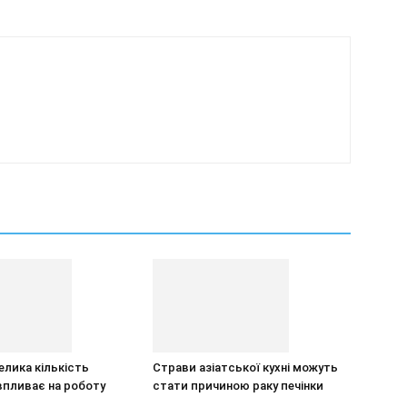
елика кількість
Страви азіатської кухні можуть
впливає на роботу
стати причиною раку печінки