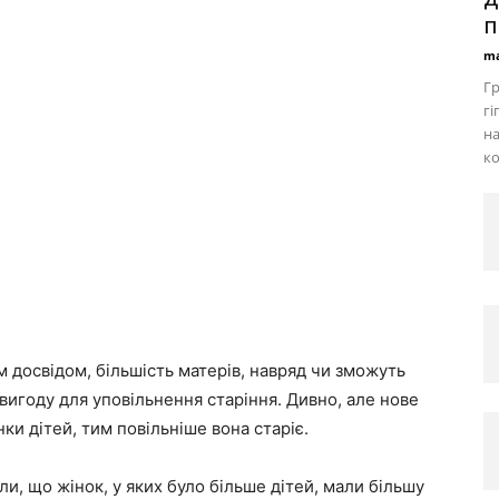
п
ma
Гр
гі
на
ко
 досвідом, більшість матерів, навряд чи зможуть
 вигоду для уповільнення старіння. Дивно, але нове
ки дітей, тим повільніше вона старіє.
и, що жінок, у яких було більше дітей, мали більшу