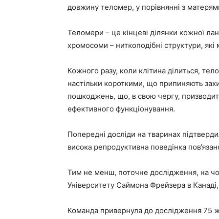
довжину теломер, у порівнянні з матерями
Теломери – це кінцеві ділянки кожної л
хромосоми – ниткоподібні структури, які
Кожного разу, коли клітина ділиться, те
настільки короткими, що припиняють зах
пошкоджень, що, в свою чергу, призводить
ефективного функціонування.
Попередні досліди на тваринах підтверди
висока репродуктивна поведінка пов’язан
Тим не менш, поточне дослідження, на чо
Університету Саймона Фрейзера в Канаді, 
Команда привернула до дослідження 75 жі