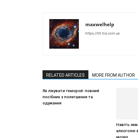
maxwelhelp
https://ttt.1ca.com.ua
RELATED ARTICLES
MORE FROM AUTHOR
Як лікувати геморой: повний
посібник з полегшення та
одужання
Навіть нев
алкоголю 
мозку