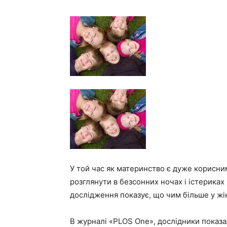
У той час як материнство є дуже корисним
розглянути в безсонних ночах і істериках
дослідження показує, що чим більше у жін
В журналі «PLOS One», дослідники показал