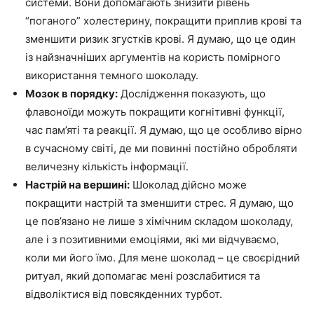
системи. Вони допомагають знизити рівень
“поганого” холестерину, покращити приплив крові та
зменшити ризик згустків крові. Я думаю, що це один
із найзначніших аргументів на користь помірного
використання темного шоколаду.
Мозок в порядку:
Дослідження показують, що
флавоноїди можуть покращити когнітивні функції,
час пам’яті та реакції. Я думаю, що це особливо вірно
в сучасному світі, де ми повинні постійно обробляти
величезну кількість інформації.
Настрій на вершині:
Шоколад дійсно може
покращити настрій та зменшити стрес. Я думаю, що
це пов’язано не лише з хімічним складом шоколаду,
але і з позитивними емоціями, які ми відчуваємо,
коли ми його їмо. Для мене шоколад – це своєрідний
ритуал, який допомагає мені розслабитися та
відволіктися від повсякденних турбот.