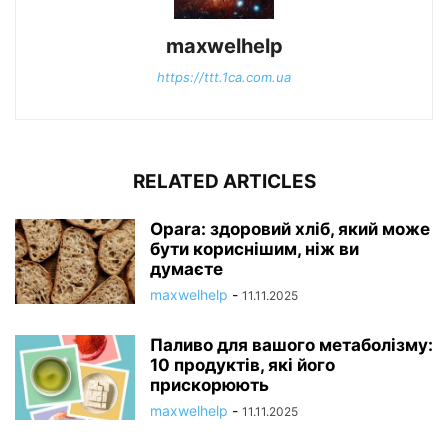
maxwelhelp
https://ttt.1ca.com.ua
RELATED ARTICLES
Opara: здоровий хліб, який може
бути кориснішим, ніж ви
думаєте
maxwelhelp
-
11.11.2025
Паливо для вашого метаболізму:
10 продуктів, які його
прискорюють
maxwelhelp
-
11.11.2025