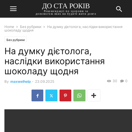
ДО СТА РОКІВ
Рекомендації по здоровю за
допомогою яких ви будите жити довго
Home
Без рубрики
На думку дієтолога, наслідки використання
шоколаду щодня
Без рубрики
На думку дієтолога,
наслідки використання
шоколаду щодня
30
0
By
maxwelhelp
-
23.09.2025