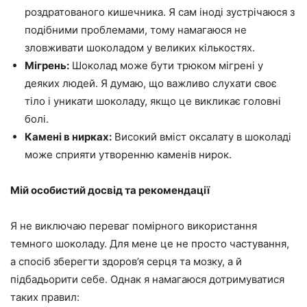
роздратованого кишечника. Я сам іноді зустрічаюся з
подібними проблемами, тому намагаюся не
зловживати шоколадом у великих кількостях.
Мігрень:
Шоколад може бути трюком мігрені у
деяких людей. Я думаю, що важливо слухати своє
тіло і уникати шоколаду, якщо це викликає головні
болі.
Камені в нирках:
Високий вміст оксалату в шоколаді
може сприяти утворенню каменів нирок.
Мій особистий досвід та рекомендації
Я не виключаю переваг помірного використання
темного шоколаду. Для мене це не просто частування,
а спосіб зберегти здоров’я серця та мозку, а й
підбадьорити себе. Однак я намагаюся дотримуватися
таких правил: