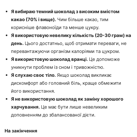
Я вибираю темний шоколад з високим вмістом
какао (70% і вище).
Чим більше какао, тим
корисніше флавоноїди та менше цукру.
Я використовую невелику кількість (20-30 грам) на
день.
Цього достатньо, щоб отримати переваги, не
перевантажуючи організм калоріями та цукром.
Я використовую шоколад вранці.
Це допоможе
уникнути проблем із сном і тривожністю.
Я слухаю своє тіло.
Якщо шоколад викликає
дискомфорт або головний біль, краще обмежити
його використання.
Я не використовую шоколад як заміну хорошого
харчування.
Це має бути лише невеликим
доповненням до збалансованої дієти.
На закінчення