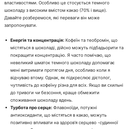
властивостями. Особливо це стосується темного
шоколаду з високим вмістом какао (70% і вище).
Давайте розберемося, які переваги він може
запропонувати.
Енергія та концентрація:
Кофеїн та теобромін, що
містяться в шоколаді, дійсно можуть підбадьорити та
покращити концентрацію. Я часто помічаю, що
невеликий шматок темного шоколаду допомагає
мені витримати протягом дня, особливо коли я
відчуваю втому. Однак, як підкреслює дієтолог,
чутливість до кофеїну різна для всіх. Якщо ви схильні
до тривоги чи безсоння, краще обмежити
споживання шоколаду вдень.
Турбота про серце:
Флавоноїди, потужні
антиоксиданти, що містяться в какао, можуть
позитивно впливати на здоров’я серцево -судинної