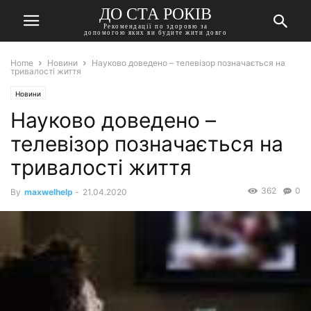
ДО СТА РОКІВ
Рекомендації по здоровю за
допомогою яких ви будите жити довго
Home
Новини
Науково доведено – телевізор позначається на
тривалості життя
Новини
Науково доведено –
телевізор позначається на
тривалості життя
362
0
By
maxwelhelp
-
21.04.2020