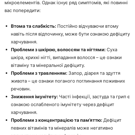
мікроелементів. Однак існує ряд симптомів, які повинні
вас попередити:
Втома та слабкість:
Постійно відчуваючи втому
навіть після відпочинку, може бути ознакою дефіциту
харчування.
Проблеми з шкірою, волоссям та нігтями:
Суха
шкіра, крихкі нігті, випадання волосся – це ознаки
вітаміну та мінеральної дефіциту.
Проблеми з травленням:
Запор, діарея та здуття
живота – це ознаки поганого поглинання поживних
речовин.
Зниження імунітету:
Часті інфекції, застуда та грип є
ознакою ослабленого імунітету через дефіцит
харчування.
Проблеми з концентрацією та пам’яттю:
Дефіцит
певних вітамінів та мінералів може негативно