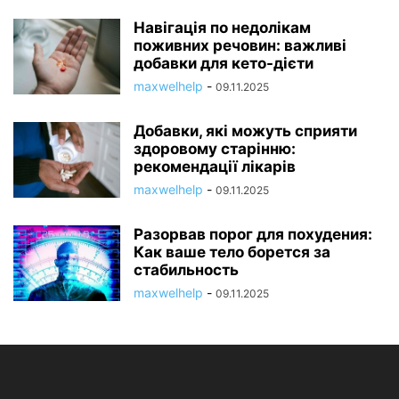
Навігація по недолікам
поживних речовин: важливі
добавки для кето-дієти
maxwelhelp
-
09.11.2025
Добавки, які можуть сприяти
здоровому старінню:
рекомендації лікарів
maxwelhelp
-
09.11.2025
Разорвав порог для похудения:
Как ваше тело борется за
стабильность
maxwelhelp
-
09.11.2025