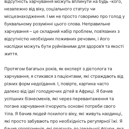
відсутність харчування можуть вплинути на будь -кого,
незалежно від віку, соціального статусу чи
місцезнаходження. І ми не просто говоримо про голод у
буквальному розумінні цього слова. Неправильне
харчування – це складний набір проблем, пов’язаних з
відсутністю необхідних поживних речовин, і його
наслідки можуть бути руйнівними для здоров’я та якості
життя.
Протягом багатьох років, як експерт з дієтолога та
харчування, я стикався з пацієнтами, які страждають від
різних форм недоїдання. І, повірте, картина часто
далеко від ідеї голодуючих дітей в Африці. Я бачив
успішних бізнесменів, які через перевантаження та
погане харчування ігнорують основні потреби свого
тіла. Я бачив людей похилого віку, які живуть наодинці,
які просто забувають про необхідність регулярної їжі. Я
бачив спортсменів, які прагнуть до ідеальної фігури, яка