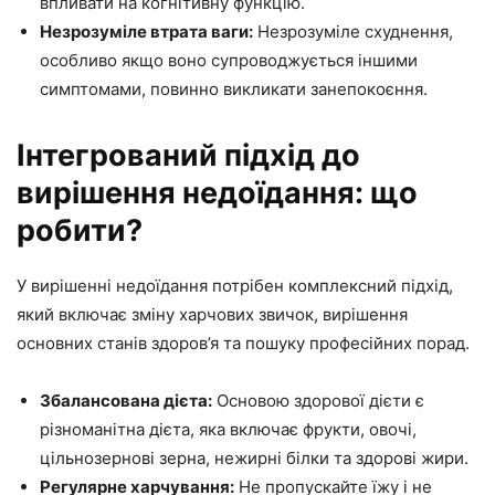
впливати на когнітивну функцію.
Незрозуміле втрата ваги:
Незрозуміле схуднення,
особливо якщо воно супроводжується іншими
симптомами, повинно викликати занепокоєння.
Інтегрований підхід до
вирішення недоїдання: що
робити?
У вирішенні недоїдання потрібен комплексний підхід,
який включає зміну харчових звичок, вирішення
основних станів здоров’я та пошуку професійних порад.
Збалансована дієта:
Основою здорової дієти є
різноманітна дієта, яка включає фрукти, овочі,
цільнозернові зерна, нежирні білки та здорові жири.
Регулярне харчування:
Не пропускайте їжу і не