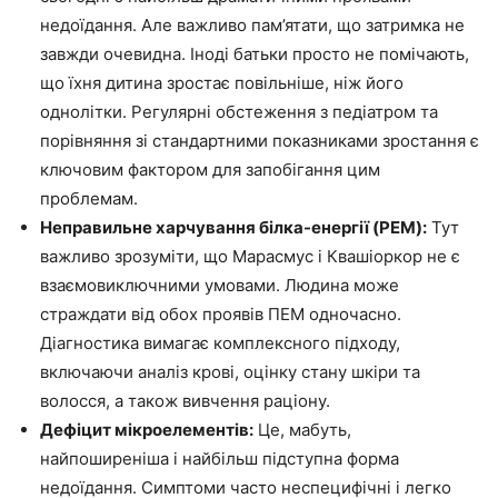
недоїдання. Але важливо пам’ятати, що затримка не
завжди очевидна. Іноді батьки просто не помічають,
що їхня дитина зростає повільніше, ніж його
однолітки. Регулярні обстеження з педіатром та
порівняння зі стандартними показниками зростання є
ключовим фактором для запобігання цим
проблемам.
Неправильне харчування білка-енергії (PEM):
Тут
важливо зрозуміти, що Марасмус і Квашіоркор не є
взаємовиключними умовами. Людина може
страждати від обох проявів ПЕМ одночасно.
Діагностика вимагає комплексного підходу,
включаючи аналіз крові, оцінку стану шкіри та
волосся, а також вивчення раціону.
Дефіцит мікроелементів:
Це, мабуть,
найпоширеніша і найбільш підступна форма
недоїдання. Симптоми часто неспецифічні і легко