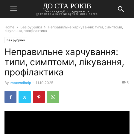
ДО СТА РОКІВ
Рекомендації по здоровю за
допомогою яких ви будите жити довго
Home
Без рубрики
Неправильне харчування: типи, симптоми,
лікування, профілактика
Без рубрики
Неправильне харчування:
типи, симптоми, лікування,
профілактика
0
By
maxwelhelp
-
11.10.2025