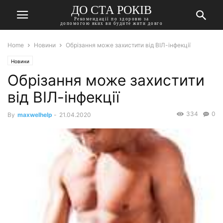
ДО СТА РОКІВ
Рекомендації по здоровю за
допомогою яких ви будите жити довго
Home
Новини
Обрізання може захистити від ВІЛ-інфекції
Новини
Обрізання може захистити
від ВІЛ-інфекції
334
0
By
maxwelhelp
-
21.04.2020