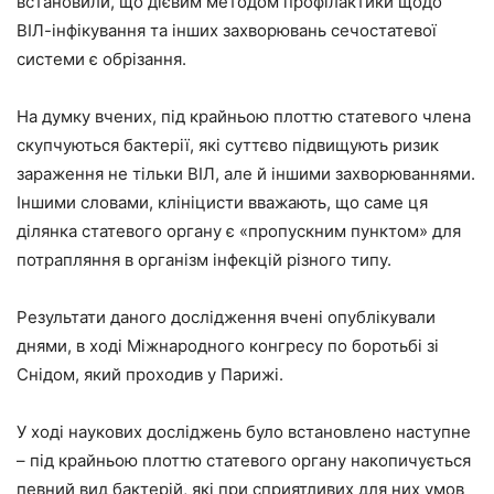
встановили, що дієвим методом профілактики щодо
ВІЛ-інфікування та інших захворювань сечостатевої
системи є обрізання.
На думку вчених, під крайньою плоттю статевого члена
скупчуються бактерії, які суттєво підвищують ризик
зараження не тільки ВІЛ, але й іншими захворюваннями.
Іншими словами, клініцисти вважають, що саме ця
ділянка статевого органу є «пропускним пунктом» для
потрапляння в організм інфекцій різного типу.
Результати даного дослідження вчені опублікували
днями, в ході Міжнародного конгресу по боротьбі зі
Снідом, який проходив у Парижі.
У ході наукових досліджень було встановлено наступне
– під крайньою плоттю статевого органу накопичується
певний вид бактерій, які при сприятливих для них умов