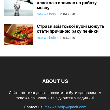
алкоголю впливає на роботу
мозку
maxwelhelp
-
21.04.2020
Страви азіатської кухні можуть
стати причиною раку печінки
maxwelhelp
-
21.04.2020
ABOUT US
Cайт про те як довго прожити та бути здоровим . А
також нові новини та відкриття в медицині
Contact us:
maxwelhelp@gmail.com