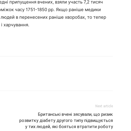
едні припущення вчених, взяли участь 7,2 тисяч
проміжок часу 1751-1850 рр. Якщо раніше медики
людей в перенесених раніше хворобах, то тепер
 і харчування.
Next article
Британські вчені зясували, що ризик
розвитку діабету другого типу підвищується
у тих людей, які бояться втратити роботу