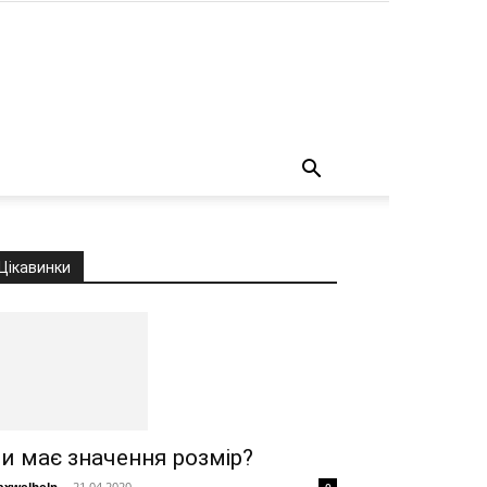
о
Цікавинки
и має значення розмір?
xwelhelp
-
21.04.2020
0