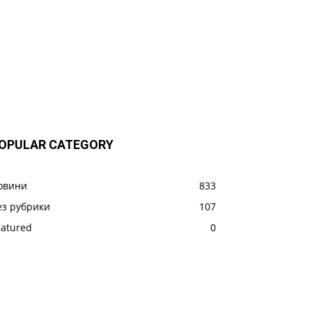
OPULAR CATEGORY
овини
833
ез рубрики
107
eatured
0