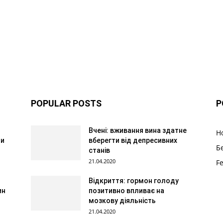
POPULAR POSTS
P
Вчені: вживання вина здатне
Н
 и
вберегти від депресивних
Б
станів
21.04.2020
F
Відкриття: гормон голоду
ин
позитивно впливає на
мозкову діяльність
21.04.2020