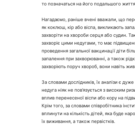
то позначаться на його подальшого життя
Нагадаємо, раніше вчені вважали, що пере
як коклюш, кір або віспа, викликають зап
захворіти на хвороби серця або судин. Т
захворіє цими недугами, то має підвище
проведення загальної вакцинації діти бі
запалення при захворюванні, а також рідк
захворіють поруч хвороб, вони навіть жи
За словами дослідників, їх аналізи є ду
недуга ніяк не пов’язується з високим ри
вплив перенесеної віспи або кору на під
Крім того, за словами співробітника інсти
вплинути на кількість дітей, яка буде нар
їх виживання, а також первістків.