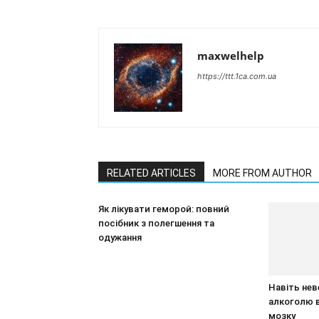
maxwelhelp
https://ttt.1ca.com.ua
RELATED ARTICLES
MORE FROM AUTHOR
Як лікувати геморой: повний
посібник з полегшення та
одужання
Навіть нев
алкоголю 
мозку