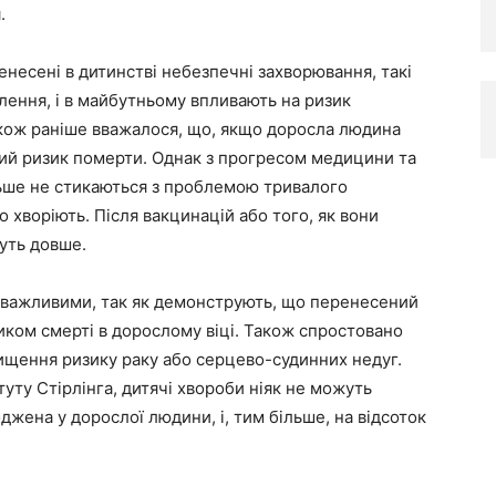
.
несені в дитинстві небезпечні захворювання, такі
алення, і в майбутньому впливають на ризик
акож раніше вважалося, що, якщо доросла людина
ний ризик померти. Однак з прогресом медицини та
льше не стикаються з проблемою тривалого
о хворіють. Після вакцинацій або того, як вони
вуть довше.
же важливими, так як демонструють, що перенесений
зиком смерті в дорослому віці. Також спростовано
вищення ризику раку або серцево-судинних недуг.
туту Стірлінга, дитячі хвороби ніяк не можуть
оджена у дорослої людини, і, тим більше, на відсоток