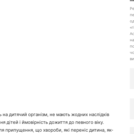
Ре
пе
од
«г
Ac
на
по
чо
ви
ть на дитячий організм, не мають жодних наслідків
я дітей і ймовірність дожиття до певного віку.
я припущення, що хвороби, які переніс дитина, як-