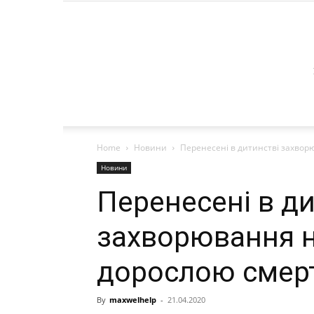
Home
Новини
Перенесені в дитинстві захвор
Новини
Перенесені в ди
захворювання н
дорослою смер
By
maxwelhelp
-
21.04.2020