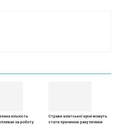
елика кількість
Страви азіатської кухні можуть
впливає на роботу
стати причиною раку печінки