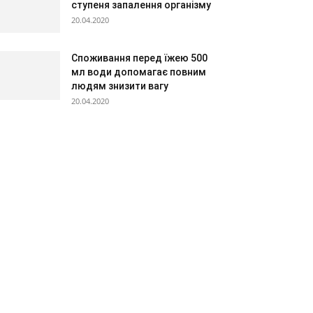
ступеня запалення організму
20.04.2020
Споживання перед їжею 500
мл води допомагає повним
людям знизити вагу
20.04.2020