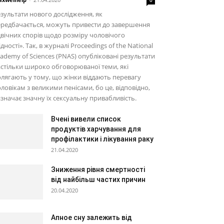
зультати нового дослідження, як
редбачається, можуть привести до завершення
вічних спорів щодо розміру чоловічого
ідності». Так, в журналі Proceedings of the National
ademy of Sciences (PNAS) опубліковані результати
стільки широко обговорюваної теми, які
лягають у тому, що жінки віддають перевагу
ловікам з великими пенісами, бо це, відповідно,
значає значну їх сексуальну привабливість.
Вчені вивели список
продуктів харчування для
профілактики і лікування раку
21.04.2020
Зниження рівня смертності
від найбільш частих причин
20.04.2020
Апное сну залежить від