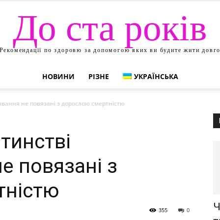
До ста років
Рекомендації по здоровю за допомогою яких ви будите жити довг
НОВИНИ
РІЗНЕ
УКРАЇНСЬКА
ювання не повязані з дорослою смертністю
тинстві
е повязані з
тністю
Ч
355
0
ma