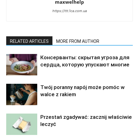
maxwelhelp
https://ttt.1ca.com.ua
RELATED ARTICLES
MORE FROM AUTHOR
Консерванты: скрытая угроза для
сердца, которую упускают многие
Twój poranny napój może pomóc w
walce z rakiem
Przestań zgadywać: zacznij właściwie
leczyć