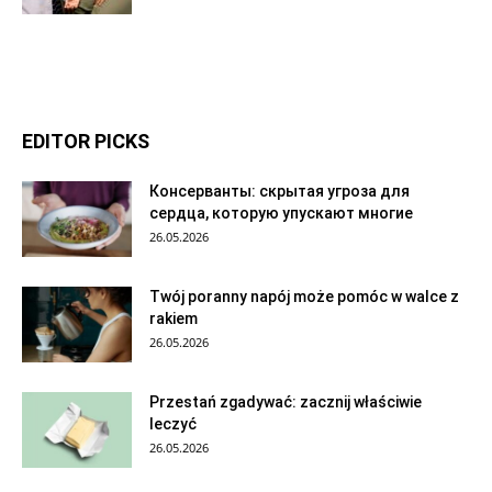
EDITOR PICKS
Консерванты: скрытая угроза для
сердца, которую упускают многие
26.05.2026
Twój poranny napój może pomóc w walce z
rakiem
26.05.2026
Przestań zgadywać: zacznij właściwie
leczyć
26.05.2026