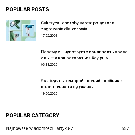
POPULAR POSTS
Cukrzyca i choroby serca: połączone
zagrożenie dla zdrowia
17.02.2026
Почему вы чувствуете сонливость после
еды — и как оставаться бодрым
08.11.2025
Як лікувати геморой: повний посібник з
полегшення та одужання
19.06.2025
POPULAR CATEGORY
Najnowsze wiadomości i artykuły
557