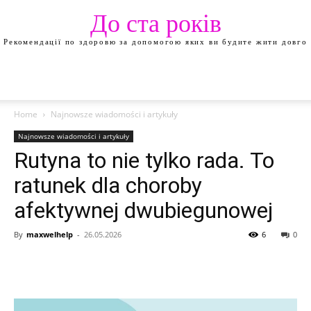
До ста років
Рекомендації по здоровю за допомогою яких ви будите жити довго
Home
Najnowsze wiadomości i artykuły
Najnowsze wiadomości i artykuły
Rutyna to nie tylko rada. To
ratunek dla choroby
afektywnej dwubiegunowej
By
maxwelhelp
-
26.05.2026
6
0