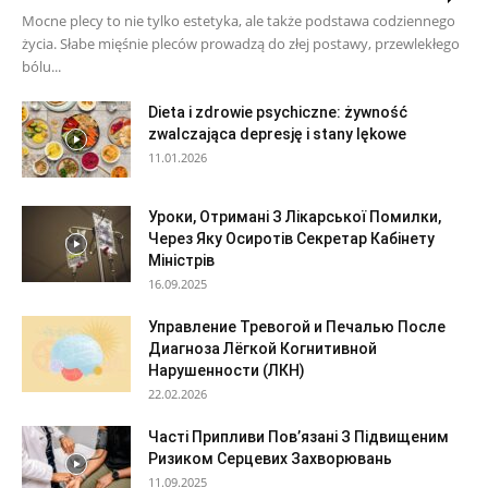
Mocne plecy to nie tylko estetyka, ale także podstawa codziennego
życia. Słabe mięśnie pleców prowadzą do złej postawy, przewlekłego
bólu...
Dieta i zdrowie psychiczne: żywność
zwalczająca depresję i stany lękowe
11.01.2026
Уроки, Отримані З Лікарської Помилки,
Через Яку Осиротів Секретар Кабінету
Міністрів
16.09.2025
Управление Тревогой и Печалью После
Диагноза Лёгкой Когнитивной
Нарушенности (ЛКН)
22.02.2026
Часті Припливи Пов’язані З Підвищеним
Ризиком Серцевих Захворювань
11.09.2025