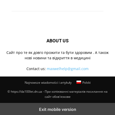
ABOUT US
Cайт про те як довго прожити та бути здоровим . А також
нові новини та відкриття в медицині
Contact us:
maxwelhelp@gmail.com
Najnowsze wiadomości i artykuły
Polski
© https://da100let.dn.ua - При копіюванні матеріалів посилання на
сайт обов'язкове
Exit mobile version