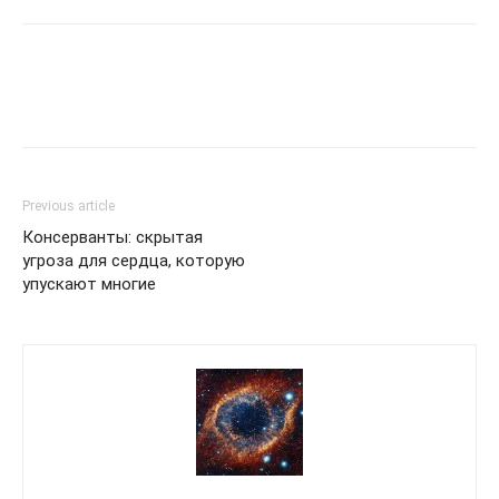
Previous article
Консерванты: скрытая
угроза для сердца, которую
упускают многие