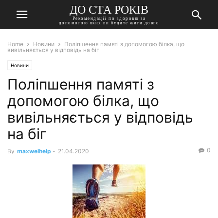
ДО СТА РОКІВ
Рекомендації по здоровю за
допомогою яких ви будите жити довго
Home
Новини
Поліпшення памяті з допомогою білка, що
вивільняється у відповідь на біг
Новини
Поліпшення памяті з
допомогою білка, що
вивільняється у відповідь
на біг
0
By
maxwelhelp
-
21.04.2020