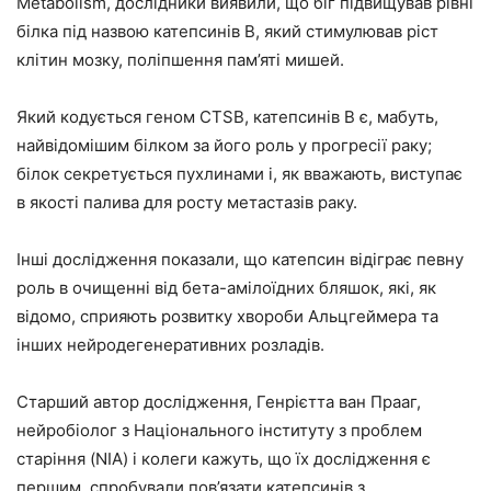
Metabolism, дослідники виявили, що біг підвищував рівні
білка під назвою катепсинів B, який стимулював ріст
клітин мозку, поліпшення пам’яті мишей.
Який кодується геном CTSB, катепсинів B є, мабуть,
найвідомішим білком за його роль у прогресії раку;
білок секретується пухлинами і, як вважають, виступає
в якості палива для росту метастазів раку.
Інші дослідження показали, що катепсин відіграє певну
роль в очищенні від бета-амілоїдних бляшок, які, як
відомо, сприяють розвитку хвороби Альцгеймера та
інших нейродегенеративних розладів.
Старший автор дослідження, Генрієтта ван Прааг,
нейробіолог з Національного інституту з проблем
старіння (NIA) і колеги кажуть, що їх дослідження є
першим, спробували пов’язати катепсинів з