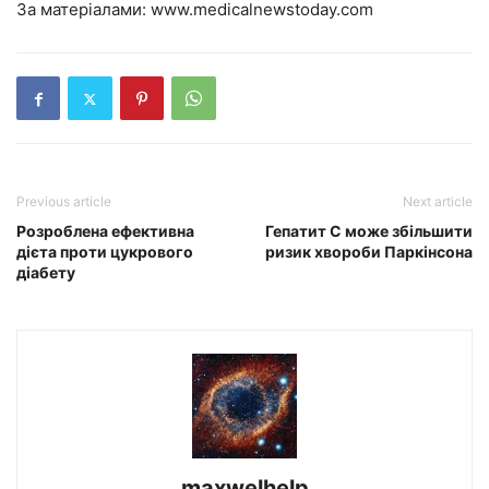
За матеріалами:
www.medicalnewstoday.com
Previous article
Next article
Розроблена ефективна
Гепатит C може збільшити
дієта проти цукрового
ризик хвороби Паркінсона
діабету
maxwelhelp