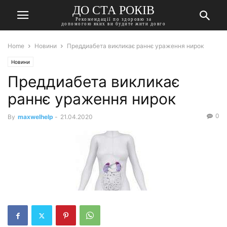
ДО СТА РОКІВ
Рекомендації по здоровю за
допомогою яких ви будите жити довго
Home
Новини
Преддиабета викликає раннє ураження нирок
Новини
Преддиабета викликає
раннє ураження нирок
0
By
maxwelhelp
-
21.04.2020