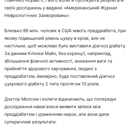
Північної Норвегії, і його колеги публікують результати
своїх досліджень у виданні «Американський Журнал
Нефрологічних Захворювань».
Близько 86 млн. чоловік в США мають преддиабета, при
якому підвищений рівень цукру в крові, але не
настільки, щоб можливо було виставити діагноз діабету.
За даними Клініки Майо, без корекції, наприклад,
збільшення фізичної активності, зниження ваги та
прийняття здорового харчування, людині з
преддіабетом, ймовірно, буде поставлений діагноз
цукрового діабету 2 типу протягом 10 років.
Доктор Мелсом і колеги відзначають, що попередні
дослідження намагалися виявити зв’язок між
преддіабетом і ураженням нирок, але вони дали
суперечливі результати.