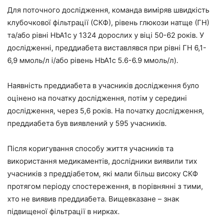
Для поточного дослідження, команда виміряв швидкість
клубочкової фільтрації (СКФ), рівень глюкози натще (ГН)
та/або рівні HbA1c у 1324 дорослих у віці 50-62 років. У
дослідженні, преддиабета виставлявся при рівні ГН 6,1-
6,9 ммоль/л і/або рівень HbA1c 5.6-6.9 ммоль/л).
Наявність преддиабета в учасників дослідження було
оцінено на початку дослідження, потім у середині
дослідження, через 5,6 років. На початку дослідження,
преддиабета був виявлений у 595 учасників.
Після коригування способу життя учасників та
використання медикаментів, дослідники виявили тих
учасників з преддіабетом, які мали більш високу СКФ
протягом періоду спостереження, в порівнянні з тими,
хто не виявив преддиабета. Вищевказане – знак
підвищеної фільтрації в нирках.