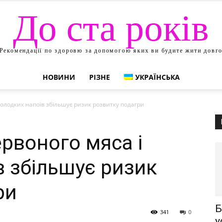
До ста років
Рекомендації по здоровю за допомогою яких ви будите жити довг
НОВИНИ
РІЗНЕ
УКРАЇНСЬКА
солодких напоїв збільшує ризик розвитку подагри
рвоного мяса і
в збільшує ризик
ри
Б
341
0
у