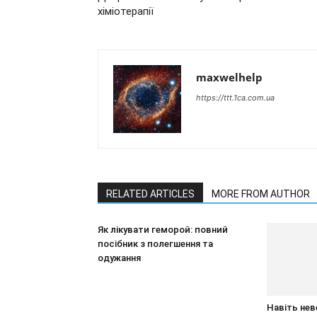
хіміотерапії
maxwelhelp
https://ttt.1ca.com.ua
RELATED ARTICLES
MORE FROM AUTHOR
Як лікувати геморой: повний
посібник з полегшення та
одужання
Навіть нев