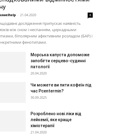
ну
xwelhelp
-
21.04.2020
0
щодавнє дослідження припускає наявність
язків між сном і неспанням, циркадными
тмами, біполярним афективним розладом (БАР) і
онкретними фенотипами.
Морська капуста допоможе
запобігти серцево-судинні
патології
20.04.2020
Чи можете ви пити кофеїн під
час Pcentermin?
30.09.2025
Розроблено нові ліки від
лейкемії, яке краще
хіміотерапії
21.04.2020