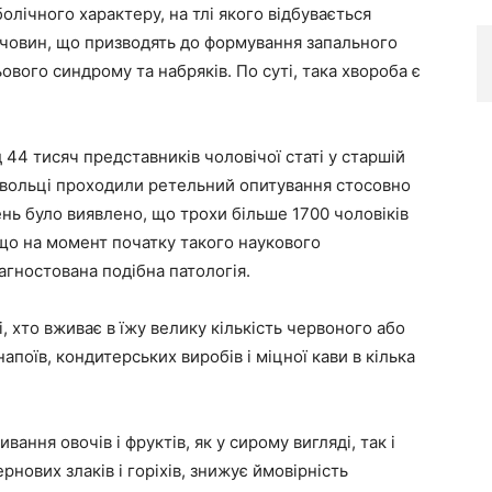
лічного характеру, на тлі якого відбувається
речовин, що призводять до формування запального
вого синдрому та набряків. По суті, така хвороба є
 44 тисяч представників чоловічої статі у старшій
бровольці проходили ретельний опитування стосовно
нь було виявлено, що трохи більше 1700 чоловіків
 що на момент початку такого наукового
іагностована подібна патологія.
, хто вживає в їжу велику кількість червоного або
напоїв, кондитерських виробів і міцної кави в кілька
ання овочів і фруктів, як у сирому вигляді, так і
рнових злаків і горіхів, знижує ймовірність