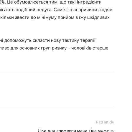
0%. Це обумовлюється тим, що такі інгредієнти
бігають подібний недуга. Саме з цієї причини людям
кільки звести до мінімуму прийом в їжу шкідливих
ні допоможуть скласти нову тактику терапії
ливо для основних груп ризику – чоловіків старше
Next article
Ліки для зниження маси тіла можуть