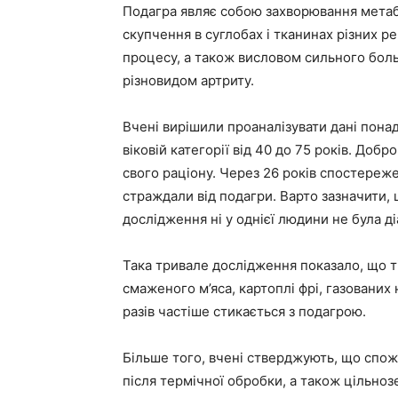
Подагра являє собою захворювання метабо
скупчення в суглобах і тканинах різних 
процесу, а також висловом сильного больо
різновидом артриту.
Вчені вирішили проаналізувати дані понад
віковій категорії від 40 до 75 років. До
свого раціону. Через 26 років спостереже
страждали від подагри. Варто зазначити,
дослідження ні у однієї людини не була д
Така тривале дослідження показало, що ті
смаженого м’яса, картоплі фрі, газованих 
разів частіше стикається з подагрою.
Більше того, вчені стверджують, що спожив
після термічної обробки, а також цільнозе