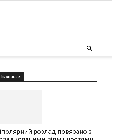
о
Цікавинки
іполярний розлад повязано з
спадкованими відмінностями