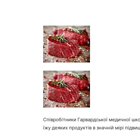
Співробітники Гарвардської медичної шко
їжу деяких продуктів в значній мірі підви