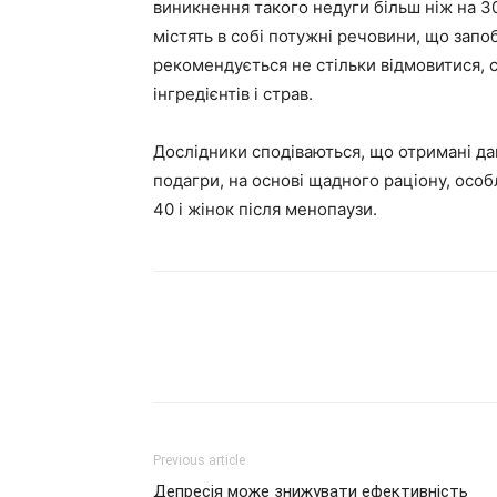
виникнення такого недуги більш ніж на 3
містять в собі потужні речовини, що запо
рекомендується не стільки відмовитися, с
інгредієнтів і страв.
Дослідники сподіваються, що отримані да
подагри, на основі щадного раціону, особ
40 і жінок після менопаузи.
Previous article
Депресія може знижувати ефективність