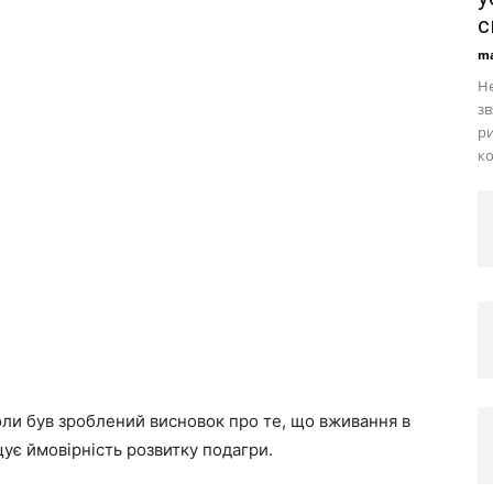
с
ma
Не
зв
ри
к
ли був зроблений висновок про те, що вживання в
щує ймовірність розвитку подагри.