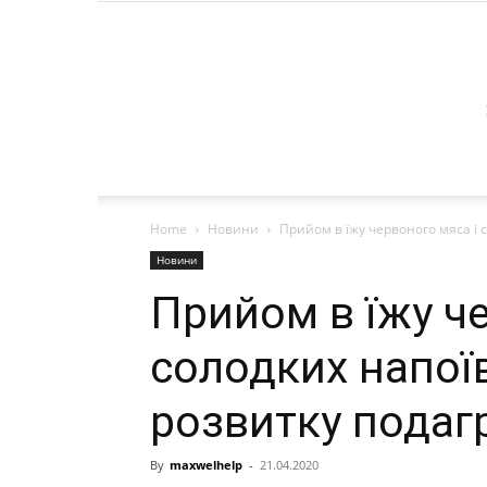
Home
Новини
Прийом в їжу червоного мяса і 
Новини
Прийом в їжу че
солодких напої
розвитку подаг
By
maxwelhelp
-
21.04.2020