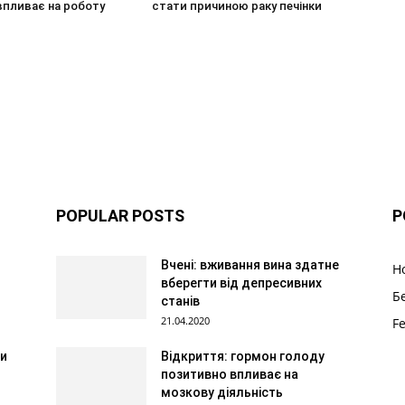
впливає на роботу
стати причиною раку печінки
POPULAR POSTS
P
Вчені: вживання вина здатне
Н
вберегти від депресивних
Б
станів
21.04.2020
F
ти
Відкриття: гормон голоду
позитивно впливає на
мозкову діяльність