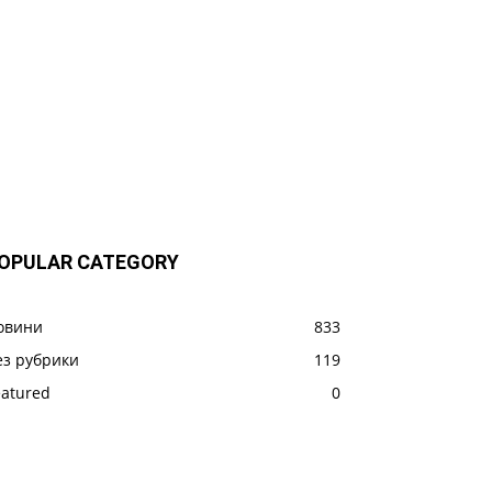
OPULAR CATEGORY
овини
833
ез рубрики
119
eatured
0