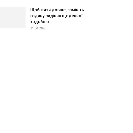
Щоб жити довше, замініть
годину сидіння щоденної
ходьбою
21.04.2020