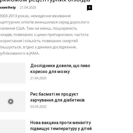
xwelhelp
-
21.04.2020
0
2003-2013 роках, немедичне вживання
цептурних опіатів зменшилася серед дорослого
аселення США. Тим не менш, поширеність
зладів, повязаних з цими препаратами, частота
користання і кількість повязаних смертей
ільшується, згідно з даними дослідження,
ублікованого в JAMA.
Дослідники довели, що пиво
корисно для мозку
21.04.2020
Рис басматі як продукт
харчування для діабетиків
03.09.2025
Нова вакцина проти менінгіту
підвищує температуру у дітей