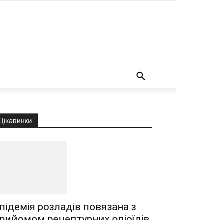
о
Цікавинки
підемія розладів повязана з
рийомом рецептурних опіоїдів