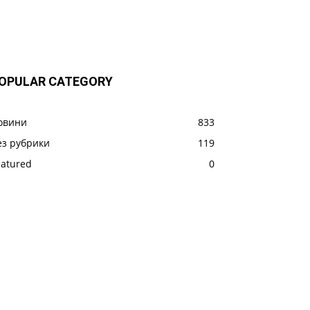
OPULAR CATEGORY
овини
833
ез рубрики
119
eatured
0