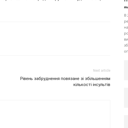
ma
В 
ре
н
ро
ви
зб
оп
Next article
Рівень забруднення повязане зі збільшенням
кількості інсультів