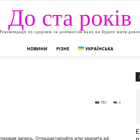
До ста років
Рекомендації по здоровю за допомогою яких ви будите жити довг
НОВИНИ
РІЗНЕ
УКРАЇНСЬКА
751
0
Е
первая запись. Отредактируйте или удалите её,
п