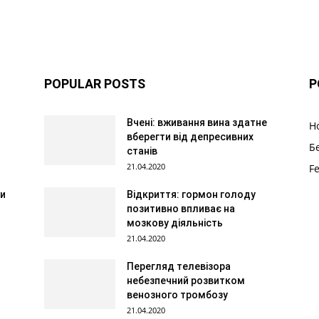
POPULAR POSTS
P
Вчені: вживання вина здатне
Н
вберегти від депресивних
Б
станів
21.04.2020
F
ти
Відкриття: гормон голоду
позитивно впливає на
мозкову діяльність
21.04.2020
Перегляд телевізора
небезпечний розвитком
венозного тромбозу
21.04.2020