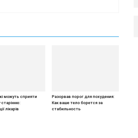
кі можуть сприяти
Разорвав порог для похудения:
 старінню:
Как ваше тело борется за
ії лікарів
стабильность