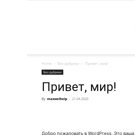
Home
Без рубрики
Привет, мир!
Без рубрики
Привет, мир!
By
maxwelhelp
-
21.04.2020
Добро пожаловать в WordPress. Это ваша 