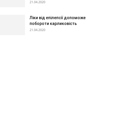
21.04.2020
Ліки від епілепсії допоможе
побороти карликовість
21.04.2020