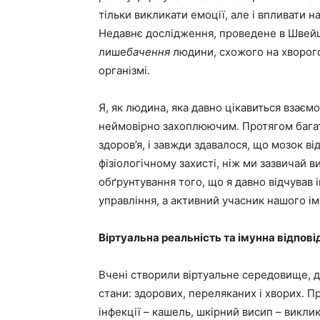
тільки викликати емоції, але і впливати н
Недавнє дослідження, проведене в Швейц
лише
бачення
людини, схожого на хворого
організмі.
Я, як людина, яка давно цікавиться взаєм
неймовірно захоплюючим. Протягом багать
здоров’я, і завжди здавалося, що мозок в
фізіологічному захисті, ніж ми зазвичай в
обґрунтування того, що я давно відчував 
управління, а активний учасник нашого ім
Віртуальна реальність та імунна відпов
Вчені створили віртуальне середовище, де
стани: здорових, переляканих і хворих. 
інфекції – кашель, шкірний висип – викл