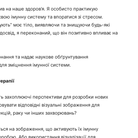
плив на наше здоров’я. Я особисто практикую
свою імунну систему та впоратися зі стресом.
нують” моє тіло, виявляючи та знищуючи будь-які
 досвід, я переконаний, що він позитивно впливає на
нання та надає наукове обґрунтування
 для зміцнення імунної системи.
ерапії
ть захоплюючі перспективи для розробки нових
вувати відповідні візуальні зображення для
кцій, раку чи інших захворювань?
яться на зображення, що активують їх імунну
робою. Або використання візуалізації для