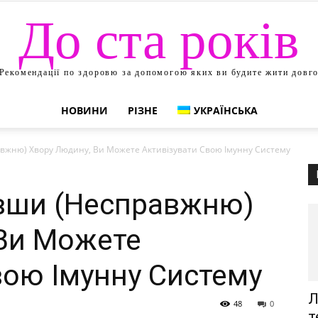
До ста років
Рекомендації по здоровю за допомогою яких ви будите жити довг
НОВИНИ
РІЗНЕ
УКРАЇНСЬКА
вжню) Хвору Людину, Ви Можете Активізувати Свою Імунну Систему
вши (Несправжню)
Ви Можете
вою Імунну Систему
Л
48
0
т