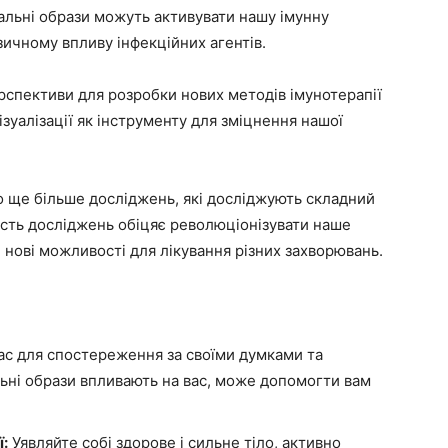
альні образи можуть активувати нашу імунну
зичному впливу інфекційних агентів.
рспективи для розробки нових методів імунотерапії
зуалізації як інструменту для зміцнення нашої
о ще більше досліджень, які досліджують складний
ласть досліджень обіцяє революціонізувати наше
и нові можливості для лікування різних захворювань.
ас для спостереження за своїми думками та
льні образи впливають на вас, може допомогти вам
ї:
Уявляйте собі здорове і сильне тіло, активно