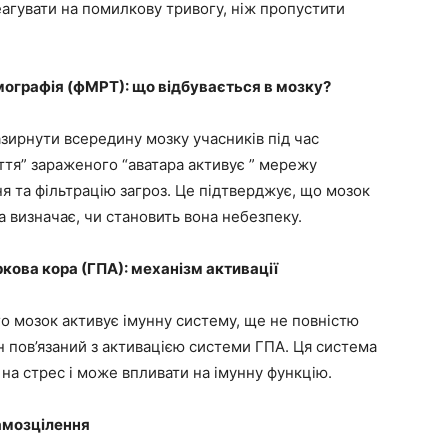
агувати на помилкову тривогу, ніж пропустити
ографія (фМРТ): що відбувається в мозку?
ирнути всередину мозку учасників під час
тя” зараженого “аватара активує ” мережу
ня та фільтрацію загроз. Це підтверджує, що мозок
 визначає, чи становить вона небезпеку.
кова кора (ГПА): механізм активації
о мозок активує імунну систему, ще не повністю
н пов’язаний з активацією системи ГПА. Ця система
 на стрес і може впливати на імунну функцію.
самозцілення