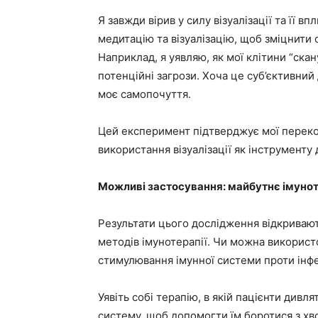
Я завжди вірив у силу візуалізації та її в
медитацію та візуалізацію, щоб зміцнити 
Наприклад, я уявляю, як мої клітини “ска
потенційні загрози. Хоча це суб’єктивний
моє самопочуття.
Цей експеримент підтверджує мої переко
використання візуалізації як інструменту
Можливі застосування: майбутнє імунот
Результати цього дослідження відкриваю
методів імунотерапії. Чи можна використо
стимулювання імунної системи проти інфе
Уявіть собі терапію, в якій пацієнти дивл
систему, щоб допомогти їм боротися з хво