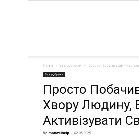
Home
Без рубрики
Просто Побачивши (Неспра
Без рубрики
Просто Побачи
Хвору Людину, 
Активізувати С
By
maxwelhelp
-
02.08.2025