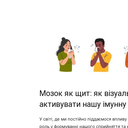
Мозок як щит: як візуа
активувати нашу імунну
У світі, де ми постійно піддаємося впливу
роль у формуванні нашого сприйняття та е