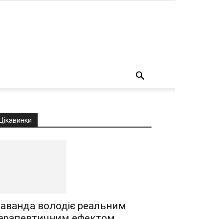
о
Цікавинки
аванда володіє реальним
ерапевтичним ефектом