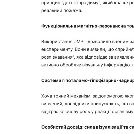
принцип “детектора диму”, який краще ре
реальний пожежа.
Функціональна магнітно-резонансна том
Використання фМРТ дозволило вченим заз
експерименту. Вони виявили, що сприйнят
розпізнавання”, яка відповідає за виявлен
активно обробляє візуальну інформацію та
Система гіпоталамо-гіпофізарно-наднир
Хоча точний механізм, за допомогою яког
вивчений, дослідники припускають, що ві
відіграє ключову роль у реакції організму
Особистий досвід: сила візуалізації та 