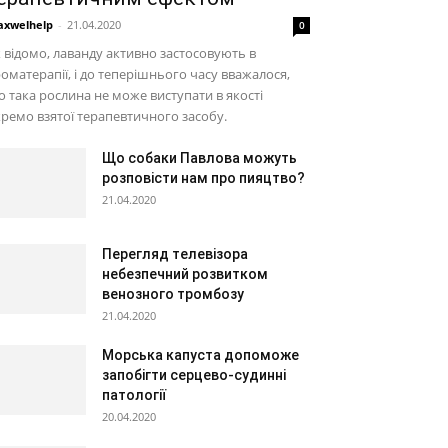
xwelhelp
-
21.04.2020
0
 відомо, лаванду активно застосовують в
оматерапії, і до теперішнього часу вважалося,
 така рослина не може виступати в якості
ремо взятої терапевтичного засобу.
Що собаки Павлова можуть
розповісти нам про пияцтво?
21.04.2020
Перегляд телевізора
небезпечний розвитком
венозного тромбозу
21.04.2020
Морська капуста допоможе
запобігти серцево-судинні
патології
20.04.2020