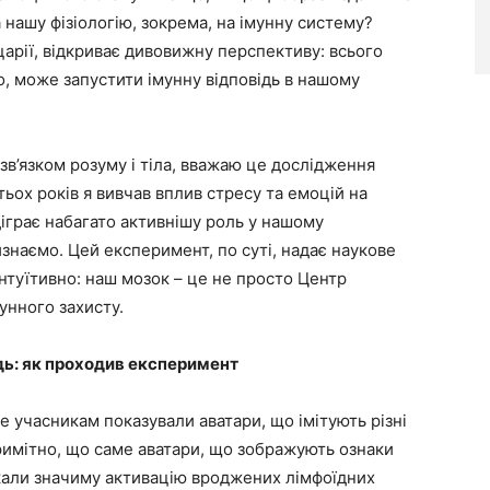
а нашу фізіологію, зокрема, на імунну систему?
арії, відкриває дивовижну перспективу: всього
, може запустити імунну відповідь в нашому
озв’язком розуму і тіла, вважаю це дослідження
ох років я вивчав вплив стресу та емоцій на
ідіграє набагато активнішу роль у нашому
изнаємо. Цей експеримент, по суті, надає наукове
інтуїтивно: наш мозок – це не просто Центр
унного захисту.
ідь: як проходив експеримент
 учасникам показували аватари, що імітують різні
Примітно, що саме аватари, що зображують ознаки
икали значиму активацію вроджених лімфоїдних