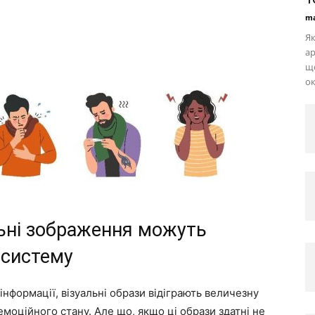
ma
Як
ар
що
ок
льні зображення можуть
 систему
 інформації, візуальні образи відіграють величезну
моційного стану. Але що, якщо ці образи здатні не