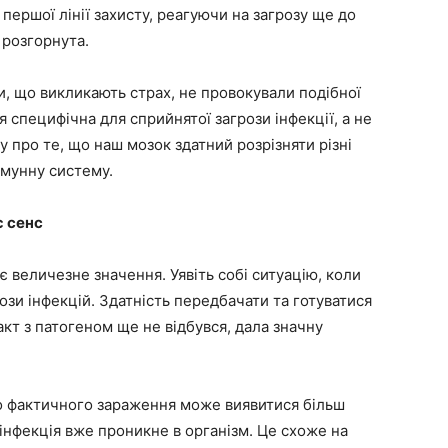
 першої лінії захисту, реагуючи на загрозу ще до
 розгорнута.
и, що викликають страх, не провокували подібної
ія специфічна для сприйнятої загрози інфекції, а не
у про те, що наш мозок здатний розрізняти різні
імунну систему.
є сенс
є величезне значення. Уявіть собі ситуацію, коли
ози інфекцій. Здатність передбачати та готуватися
кт з патогеном ще не відбувся, дала значну
о фактичного зараження може виявитися більш
інфекція вже проникне в організм. Це схоже на