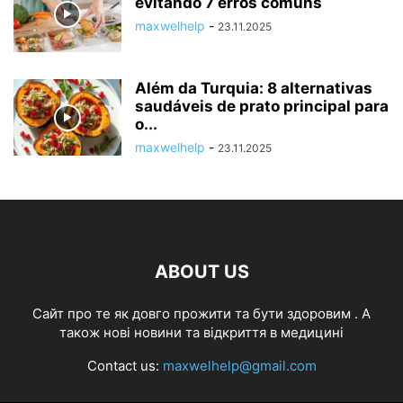
evitando 7 erros comuns
maxwelhelp
-
23.11.2025
Além da Turquia: 8 alternativas
saudáveis de prato principal para
o...
maxwelhelp
-
23.11.2025
ABOUT US
Cайт про те як довго прожити та бути здоровим . А
також нові новини та відкриття в медицині
Contact us:
maxwelhelp@gmail.com