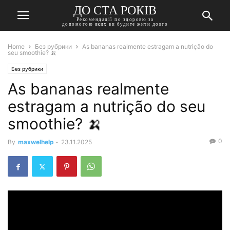
ДО СТА РОКІВ
Рекомендації по здоровю за
допомогою яких ви будите жити довго
Home
Без рубрики
As bananas realmente estragam a nutrição do
seu smoothie? 🍌
Без рубрики
As bananas realmente
estragam a nutrição do seu
smoothie? 🍌
0
By
maxwelhelp
-
23.11.2025