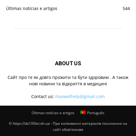
Últimas notícias e artigos
544
ABOUT US
Cайт про те як довго прожити та бути здоровим . А також
нові новини та відкриття в медицині
Contact us:
maxwelhelp@gmail.com
Últimas notícias e artigos
Português
© https://da100let.dn.ua - При копіюванні матеріалів посилання на
сайт обов'язкове