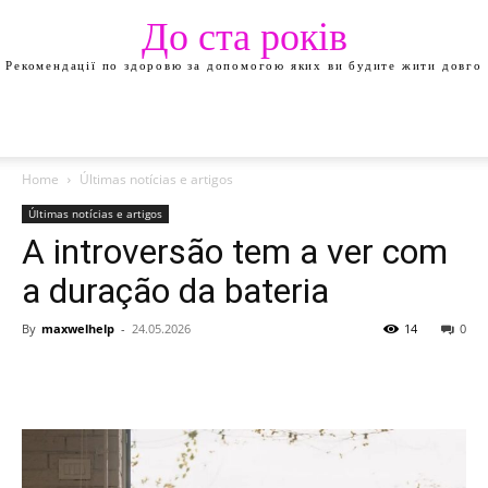
До ста років
Рекомендації по здоровю за допомогою яких ви будите жити довго
Home
Últimas notícias e artigos
Últimas notícias e artigos
A introversão tem a ver com
a duração da bateria
By
maxwelhelp
-
24.05.2026
14
0