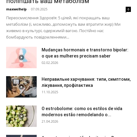
поліпшать ваш метаболізм
maxwelhelp
-
07.09.2025
0
Переосмислення Здоров’я: 5 цілей, які покращать ваш
метаболізм (і, можливо, допоможуть вам втратити жир) Ми
живемо в культурі, одержимій вагою. Постійно нас
бомбардують повідомленнями...
Mudanças hormonais e transtorno bipolar:
o que as mulheres precisam saber
02.02.2026
Неправильне харчування: типи, симптоми,
лікування, профілактика
11.10.2025
O estrobolome: como os estilos de vida
modernos estão remodelando o...
21.04.2026