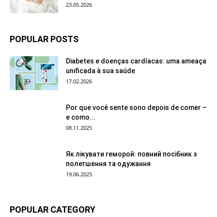
23.05.2026
POPULAR POSTS
Diabetes e doenças cardíacas: uma ameaça
unificada à sua saúde
17.02.2026
Por que você sente sono depois de comer –
e como...
08.11.2025
Як лікувати геморой: повний посібник з
полегшення та одужання
19.06.2025
POPULAR CATEGORY