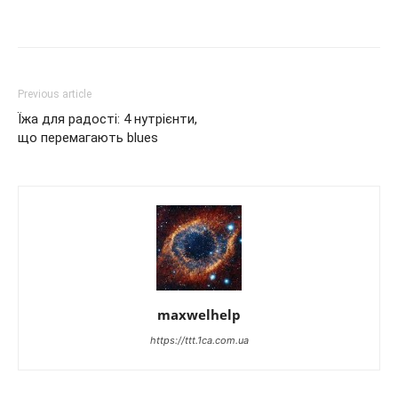
Previous article
Їжа для радості: 4 нутрієнти,
що перемагають blues
maxwelhelp
https://ttt.1ca.com.ua