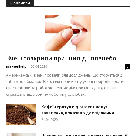
Цікавинки
Вчені розкрили принцип дії плацебо
maxwelhelp
-
20.04.2020
0
Американські вчені провели ряд досліджень, що стосується дії
таблеток-обманок. В ході експерименту учені-нейрофізіологи
спостерігали за роботою певних ділянок мозку людей, які
страждали від хронічних болів у суглобах.
Кофеїн врятує від вікових недуг і
запалення, показало дослідження
21.04.2020