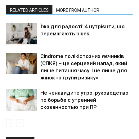
RELATED ARTICLES
MORE FROM AUTHOR
Їжа для радості: 4 нутрієнти, що
перемагають blues
Сindrome полікістозних яєчників
(СПКЯ) – це серцевий напад, який
лише питання часу. І не лише для
жінок «з групи ризику»
Не ненавидите утро: руководство
по борьбе с утренней
скованностью при ПР