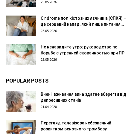
23.05.2026
Сindrome полікістозних яєчників (СПКЯ) –
це серцевий напад, який лише питання...
23.05.2026
Не ненавидите утро: руководство по
борьбе с утренней скованностью при ПР
23.05.2026
POPULAR POSTS
Вчені: вживання вина здатне вберегти від
депресивних станів
21.04.2020
Перегляд телевізора небезпечний
розвитком венозного тромбозу