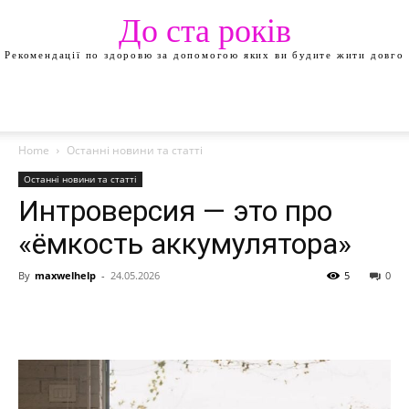
До ста років
Рекомендації по здоровю за допомогою яких ви будите жити довго
Home
Останні новини та статті
Останні новини та статті
Интроверсия — это про
«ёмкость аккумулятора»
By
maxwelhelp
-
24.05.2026
5
0