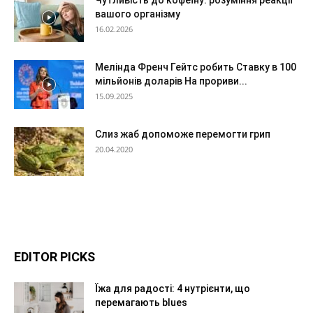
Чутливість до кофеїну: розуміння реакції
вашого організму
16.02.2026
Мелінда Френч Гейтс робить Ставку в 100
мільйонів доларів На прориви...
15.09.2025
Слиз жаб допоможе перемогти грип
20.04.2020
EDITOR PICKS
Їжа для радості: 4 нутрієнти, що
перемагають blues