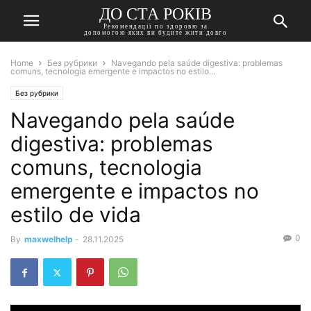
ДО СТА РОКІВ
Рекомендації по здоровю за
допомогою яких ви будите жити довго
Home
Без рубрики
Navegando pela saúde digestiva: problemas
comuns, tecnologia emergente e impactos no estilo...
Без рубрики
Navegando pela saúde
digestiva: problemas
comuns, tecnologia
emergente e impactos no
estilo de vida
0
By
maxwelhelp
-
28.11.2025