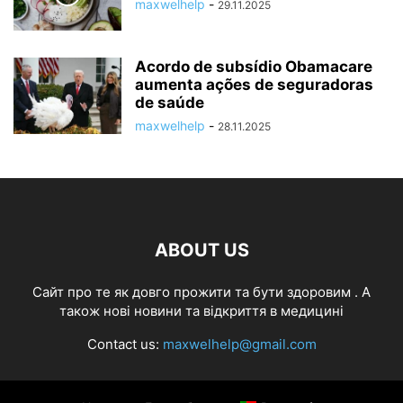
maxwelhelp
-
29.11.2025
Acordo de subsídio Obamacare
aumenta ações de seguradoras
de saúde
maxwelhelp
-
28.11.2025
ABOUT US
Cайт про те як довго прожити та бути здоровим . А
також нові новини та відкриття в медицині
Contact us:
maxwelhelp@gmail.com