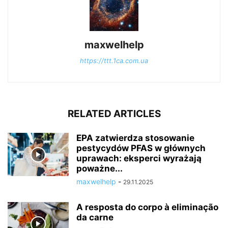
maxwelhelp
https://ttt.1ca.com.ua
RELATED ARTICLES
EPA zatwierdza stosowanie
pestycydów PFAS w głównych
uprawach: eksperci wyrażają
poważne...
maxwelhelp
-
29.11.2025
A resposta do corpo à eliminação
da carne