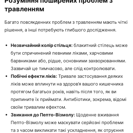
Розуміння поширених проблем з
травленням
Багато повсякденних проблем з травленням мають чіткі
рішення, а інші потребують глибшого дослідження.
Незвичайний колір стільця:
блакитний стілець може
бути спричинений певними ліками, харчовими
барвниками або, рідше, основними захворюваннями.
Зазвичай це тимчасово, але слід контролювати.
Побічні ефекти ліків:
Тривале застосування деяких
ліків може вплинути на здоров’я вашого кишечника
протягом багатьох років, навіть після того, як ви
припините їх приймати. Антибіотики, зокрема, відомі
своїм тривалим ефектом.
Звикання до Пепто-Візмолу:
Щоденне вживання
Пепто-Візмолу може маскувати серйозні проблеми
та з часом викликати такі ускладнення, як отруєння