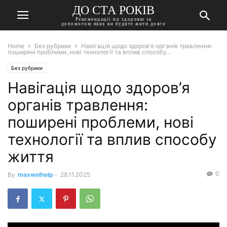
ДО СТА РОКІВ
Рекомендації по здоровю за
допомогою яких ви будите жити довго
Home
Без рубрики
Навігація щодо здоров’я органів травлення:
поширені проблеми, нові технології та вплив способу...
Без рубрики
Навігація щодо здоров’я
органів травлення:
поширені проблеми, нові
технології та вплив способу
життя
0
By
maxwelhelp
-
28.11.2025