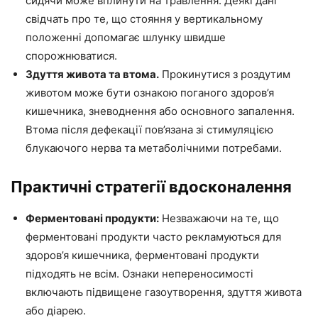
сидячи може вплинути на травлення. Деякі дані
свідчать про те, що стояння у вертикальному
положенні допомагає шлунку швидше
спорожнюватися.
Здуття живота та втома.
Прокинутися з роздутим
животом може бути ознакою поганого здоров’я
кишечника, зневоднення або основного запалення.
Втома після дефекації пов’язана зі стимуляцією
блукаючого нерва та метаболічними потребами.
Практичні стратегії вдосконалення
Ферментовані продукти:
Незважаючи на те, що
ферментовані продукти часто рекламуються для
здоров’я кишечника, ферментовані продукти
підходять не всім. Ознаки непереносимості
включають підвищене газоутворення, здуття живота
або діарею.