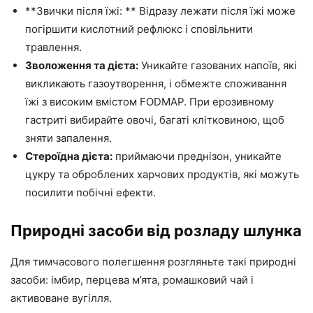
**Звички після їжі: ** Відразу лежати після їжі може
погіршити кислотний рефлюкс і сповільнити
травлення.
Зволоження та дієта:
Уникайте газованих напоїв, які
викликають газоутворення, і обмежте споживання
їжі з високим вмістом FODMAP. При ерозивному
гастриті вибирайте овочі, багаті клітковиною, щоб
зняти запалення.
Стероїдна дієта:
приймаючи преднізон, уникайте
цукру та оброблених харчових продуктів, які можуть
посилити побічні ефекти.
Природні засоби від розладу шлунка
Для тимчасового полегшення розгляньте такі природні
засоби: імбир, перцева м’ята, ромашковий чай і
активоване вугілля.