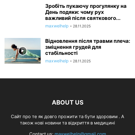
Зробіть пукаючу прогулянку на
День подяки: чому рух
важливий після святкового...
maxwelhelp
-
28.11.2025
Відновлення після травми плеча:
зміцнення грудей для
стабільності
maxwelhelp
-
28.11.2025
ABOUT US
Cайт про те як довго прожити та бути здоровим . А
також нові новини та відкриття в медицині
Contact us:
maxwelhelp@gmail.com