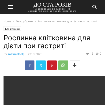
ДО СТА РОКІВ
Рекомендації по здоровю за
допомогою яких ви будите жити довго
Home
Без рубрики
Рослинна клітковина для дієти при гастриті
Без рубрики
Рослинна клітковина для
дієти при гастриті
15
0
By
maxwelhelp
-
27.10.2025