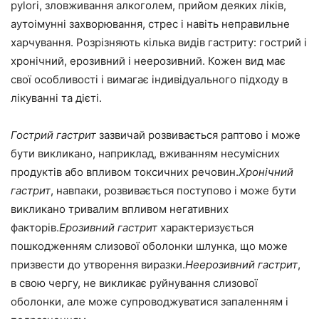
pylori, зловживання алкоголем, прийом деяких ліків,
аутоімунні захворювання, стрес і навіть неправильне
харчування. Розрізняють кілька видів гастриту: гострий і
хронічний, ерозивний і неерозивний. Кожен вид має
свої особливості і вимагає індивідуального підходу в
лікуванні та дієті.
Гострий гастрит
зазвичай розвивається раптово і може
бути викликано, наприклад, вживанням несумісних
продуктів або впливом токсичних речовин.
Хронічний
гастрит
, навпаки, розвивається поступово і може бути
викликано тривалим впливом негативних
факторів.
Ерозивний гастрит
характеризується
пошкодженням слизової оболонки шлунка, що може
призвести до утворення виразки.
Неерозивний гастрит
,
в свою чергу, не викликає руйнування слизової
оболонки, але може супроводжуватися запаленням і