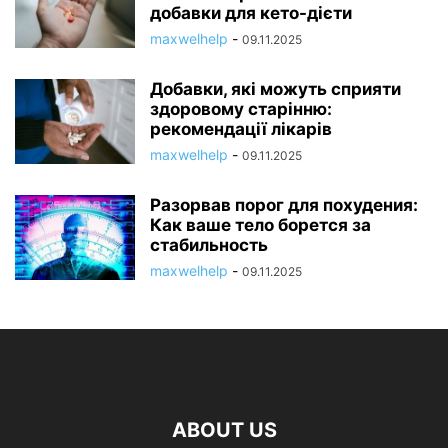
добавки для кето-дієти
maxwelhelp
-
09.11.2025
Добавки, які можуть сприяти
здоровому старінню:
рекомендації лікарів
maxwelhelp
-
09.11.2025
Разорвав порог для похудения:
Как ваше тело борется за
стабильность
maxwelhelp
-
09.11.2025
ABOUT US