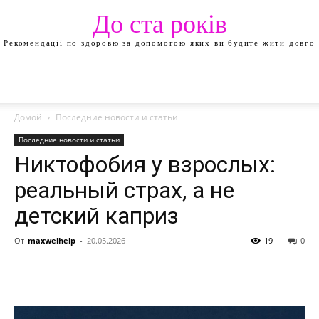
До ста років
Рекомендації по здоровю за допомогою яких ви будите жити довго
Домой
Последние новости и статьи
Последние новости и статьи
Никтофобия у взрослых:
реальный страх, а не
детский каприз
От
maxwelhelp
-
20.05.2026
19
0