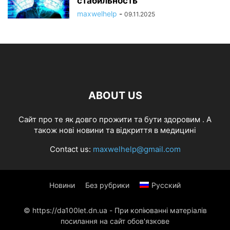
стабильность
maxwelhelp
-
09.11.2025
ABOUT US
Cайт про те як довго прожити та бути здоровим . А
також нові новини та відкриття в медицині
Contact us:
maxwelhelp@gmail.com
Новини
Без рубрики
Русский
© https://da100let.dn.ua - При копіюванні матеріалів
посилання на сайт обов'язкове