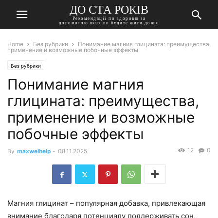
ДО СТА РОКІВ
Рекомендації по здоровю за
допомогою яких ви будите жити довго
Home
Без рубрики
Понимание магния глицината: преимущества,
применение и возможные побочные эффекты
Без рубрики
Понимание магния
глицината: преимущества,
применение и возможные
побочные эффекты
12
0
By
maxwelhelp
-
08.11.2025
Магния глицинат – популярная добавка, привлекающая
внимание благодаря потенциалу поддерживать сон,