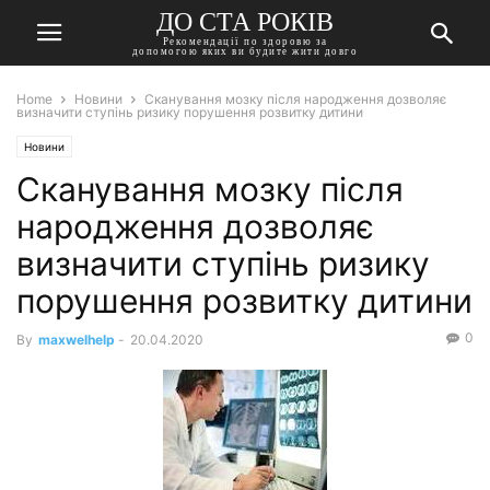
ДО СТА РОКІВ
Рекомендації по здоровю за
допомогою яких ви будите жити довго
Home
Новини
Сканування мозку після народження дозволяє
визначити ступінь ризику порушення розвитку дитини
Новини
Сканування мозку після
народження дозволяє
визначити ступінь ризику
порушення розвитку дитини
0
By
maxwelhelp
-
20.04.2020