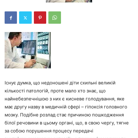
Існує думка, що недоношені діти схильні великій
кількості патологій, проте мало хто знає, що
найнебезпечнішою з них є кисневе голодування, яке
має другу назву в медичній сфері – гіпоксія головного
мозку. Подібне розлад стає причиною пошкодження
білої речовини в цьому органі, що, в свою чергу, тягне
за собою порушення процесу передачі