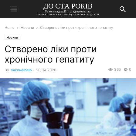
ДО СТА РОКІВ
Рекомендації по здоровю за
допомогою яких ви будите жити довго
Home
Новини
Створено ліки проти хронічного гепатиту
Новини
Створено ліки проти
хронічного гепатиту
355
0
By
maxwelhelp
-
20.04.2020