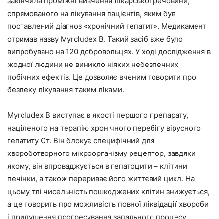
закінчила проміжні вивчення лікарської речовини,
спрямованого на лікування пацієнтів, яким був
поставлений діагноз «хронічний гепатит». Медикамент
отримав назву Myrcludex B. Такий засіб вже було
випробувано на 120 добровольцях. У ході дослідження в
жодної людини не виникло ніяких небезпечних
побічних ефектів. Це дозволяє вченим говорити про
безпеку лікування таким ліками.
Myrcludex B виступає в якості першого препарату,
націленого на терапію хронічного перебігу вірусного
гепатиту Ст. Він блокує специфічний для
хвороботворного мікроорганізму рецептор, завдяки
якому, він впроваджується в гепатоцити – клітини
печінки, а також перериває його життєвий цикл. На
цьому тлі чисельність пошкоджених клітин знижується,
а це говорить про можливість повної ліквідації хвороби
і придушення прогресування запального процесу.