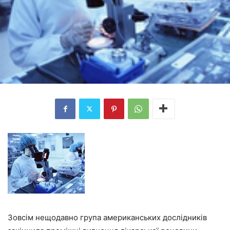
Зовсім нещодавно група американських дослідників