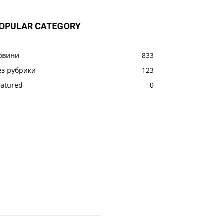
OPULAR CATEGORY
овини
833
ез рубрики
123
eatured
0