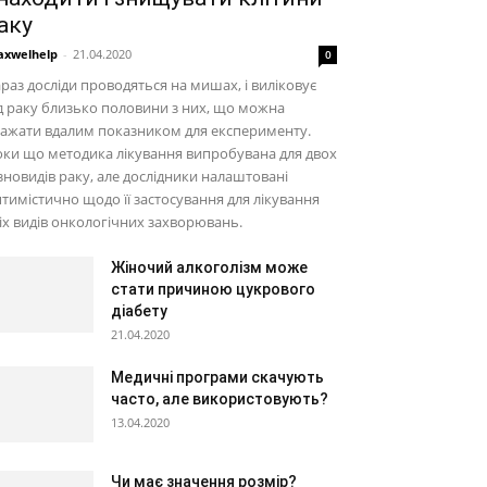
аку
xwelhelp
-
21.04.2020
0
раз досліди проводяться на мишах, і виліковує
д раку близько половини з них, що можна
ажати вдалим показником для експерименту.
ки що методика лікування випробувана для двох
зновидів раку, але дослідники налаштовані
тимістично щодо її застосування для лікування
іх видів онкологічних захворювань.
Жіночий алкоголізм може
стати причиною цукрового
діабету
21.04.2020
Медичні програми скачують
часто, але використовують?
13.04.2020
Чи має значення розмір?