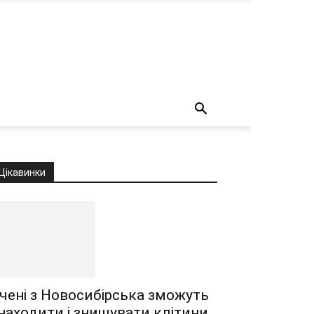
о
Цікавинки
чені з Новосибірська зможуть
находити і знищувати клітини