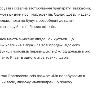
сував і схвалив застосування препарату, вважаючи,
ють ризики побічних ефектів. Однак, дозвіл надано
родаж, поки не будуть розроблені детальні
о впливу його побічних ефектів.
інок мають знижене лібідо і очікується, що
ж класична віагра – світові продажі відомого
ункції чоловіків перевищують 2 млрд доларів в рік.
нію Pfizer в одного зі світових лідерів
rout Pharmaceuticals вважає: «Ми перебуваємо в
рший засіб, лікуючу найпоширенішу жіночу