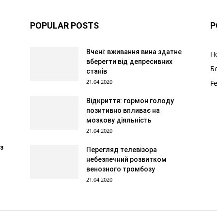
POPULAR POSTS
P
Вчені: вживання вина здатне
Н
вберегти від депресивних
Б
станів
21.04.2020
F
Відкриття: гормон голоду
позитивно впливає на
мозкову діяльність
21.04.2020
з
Перегляд телевізора
небезпечний розвитком
венозного тромбозу
21.04.2020