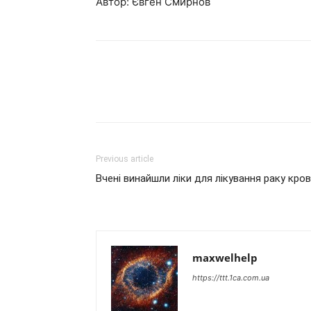
Автор: Євген Смирнов
Previous article
Вчені винайшли ліки для лікування раку кров
maxwelhelp
https://ttt.1ca.com.ua