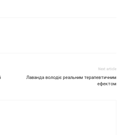
Next article
і
Лаванда володіє реальним терапевтичним
ефектом