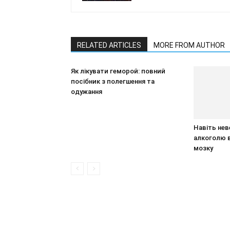
RELATED ARTICLES
MORE FROM AUTHOR
Як лікувати геморой: повний
посібник з полегшення та
одужання
Навіть нев
алкоголю 
мозку