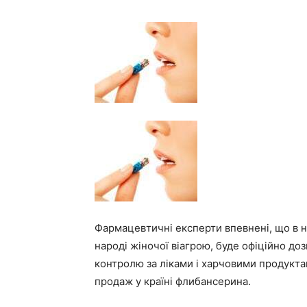
Фармацевтичні експерти впевнені, що в н
народі жіночої віагрою, буде офіційно до
контролю за ліками і харчовими продукта
продаж у країні флибансерина.