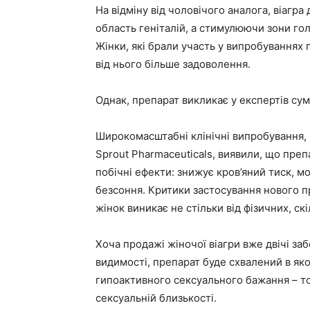
На відміну від чоловічого аналога, віагра
область геніталій, а стимулюючи зони гол
Жінки, які брали участь у випробуваннях 
від нього більше задоволення.
Однак, препарат викликає у експертів сум
Широкомасштабні клінічні випробування
Sprout Pharmaceuticals, виявили, що преп
побічні ефекти: знижує кров’яний тиск, м
безсоння. Критики застосування нового п
жінок виникає не стільки від фізичних, ск
Хоча продажі жіночої віагри вже двічі заб
видимості, препарат буде схвалений в як
гипоактивного сексуального бажання – то 
сексуальній близькості.