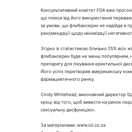
Консультативний комітет FDA вже проголо
що плюси від його використання переважу
за умови, що флибансерин не надійде в п
рекомендації щодо мінімізації негативног
Згідно зі статистикою близько 25% всіх ж
флибансерин буде не менш популярним, ні
препарату для лікування еректильної дисф
Його успіх перетворив американську компа
фармацевтичного ринку.
Cindy Whitehead, виконавчий директор Sp
кроці від того, щоб вивести на ринок пе
сексуальну дисфункцію».
За матеріалами:
www.iol.co.za