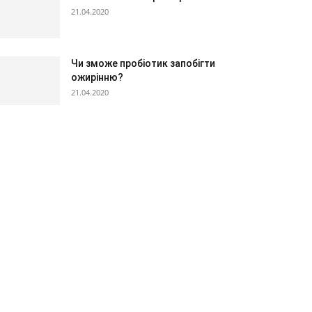
21.04.2020
Чи зможе пробіотик запобігти
ожирінню?
21.04.2020