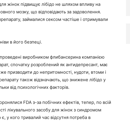
 для жінок підвищує лібідо не шляхом впливу на
овного мозку, що відповідають за задоволення.
препарату, займалися сексом частіше і отримували
ніви в його безпеці.
, проведені виробником флибансерина компанією
арат, спочатку розроблений як антидепресант, має
оже призводити до непритомності, нудоти, втоми і
репарату також відзначають, що знижене лібідо у
ільки від психологічних факторів.
оронялися FDA з-за побічних ефектів, тепер, по всій
ості лікувального засобу для жінок з синдромом
є, у кого тривалий час відсутня потреба в