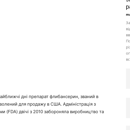
р
ma
За
ві
вв
По
рі
оп
вс
айближчі дні препарат флибансерин, званий в
зволений для продажу в США. Адміністрація з
ми (FDA) двічі з 2010 забороняла виробництво та