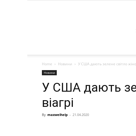
Home
Новини
У США дають зелене світло жіноч
Новини
У США дають зе
віагрі
By
maxwelhelp
-
21.04.2020