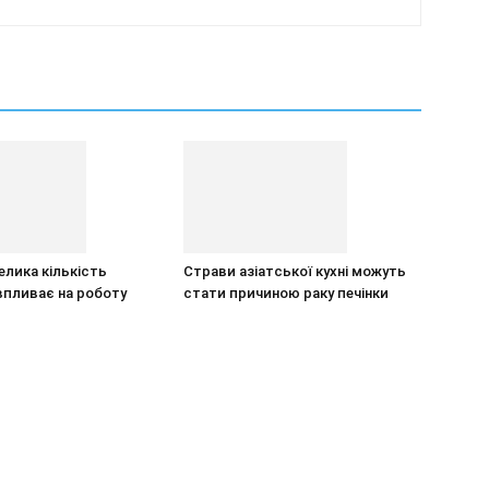
елика кількість
Страви азіатської кухні можуть
впливає на роботу
стати причиною раку печінки