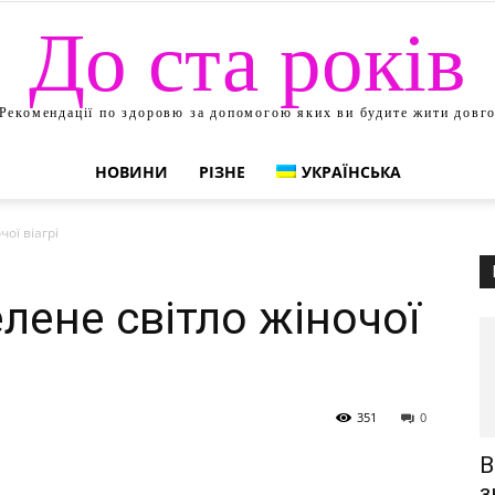
До ста років
Рекомендації по здоровю за допомогою яких ви будите жити довг
НОВИНИ
РІЗНЕ
УКРАЇНСЬКА
ої віагрі
лене світло жіночої
351
0
В
з