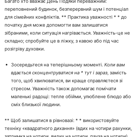
Багато хто вважає День Подяки переважним:
переповнений будинок, безперервний шум і потенціал
для сімейних конфліктів. ** Практика уважності * * до
початку дня може допомогти вам залишатися
зібраними, коли ситуація нагрівається. Уважність-це не
складно; спробуйте це в ліжку, з кавою або під час
розігріву духовки.
Зосередьтеся на теперішньому моменті
. Коли вам
вдається сконцентруватися на * тут і зараз
, замість
того, щоб хвилюватися, ви краще справляєтеся зі
стресом. Уважність також допомагає помічати
маленькі радощі: тепле обійми, улюблене блюдо або
сміх близької людини.
** Щоб залишатися в рівновазі: * * використовуйте
техніку «квадратного дихання» (вдих на чотири рахунки,
затримка на чотири, видих на чотири, пауза на чотири).