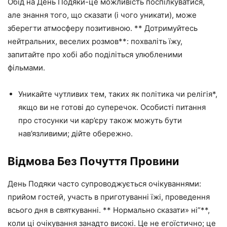
Обід на День Подяки-це можливість поспілкуватися,
але знання того, що сказати (і чого уникати), може
зберегти атмосферу позитивною. ** Дотримуйтесь
нейтральних, веселих розмов**: похваліть їжу,
запитайте про хобі або поділіться улюбленими
фільмами.
Уникайте чутливих тем, таких як політика чи релігія*,
якщо ви не готові до суперечок. Особисті питання
про стосунки чи кар’єру також можуть бути
нав’язливими; дійте обережно.
Відмова Без Почуття Провини
День Подяки часто супроводжується очікуваннями:
прийом гостей, участь в приготуванні їжі, проведення
всього дня в святкуванні. ** Нормально сказати» ні”**,
коли ці очікування занадто високі. Це не егоїстично; це