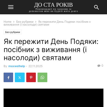
ДО СТА РОКІВ
Рекомендації по здоровю за
допомогою яких ви будите жити довго
Home
Без рубрики
Як пережити День Подяки: посібник з
виживання (і насолоди) святами
Без рубрики
Як пережити День Подяки:
посібник з виживання (і
насолоди) святами
0
By
maxwelhelp
-
22.11.2025