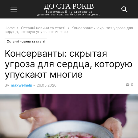
ДО СТА РОКІВ
Рекомендації по здоровю за
допомогою яких ви будите жити довго
Home
Останні новини та статті
Консерванты: скрытая угроза для
сердца, которую упускают многие
Останні новини та статті
Консерванты: скрытая
угроза для сердца, которую
упускают многие
0
By
maxwelhelp
-
26.05.2026