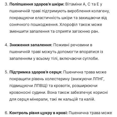
Поліпшення здоров’я шкіри:
Вітаміни A, C та E у
пшеничній траві підтримують вироблення колагену,
покращуючи еластичність шкіри та захищаючи від
сонячного пошкодження. Хлорофіл також може
зменшити запалення та сприяти загоєнню ран.
Зниження запалення:
Поживні речовини в
пшеничній траві можуть допомогти впоратися із
запаленням у всьому тілі, включаючи суглоби.
Підтримка здоров’я серця:
Пшенична трава може
покращити рівень холестерину (знижуючи ЛПНГ,
підвищуючи ЛПВЩ) та кровотік, розширюючи
кровоносні судини. Вона також забезпечує корисні
для серця мінерали, такі як кальцій та калій.
Контроль рівня цукру в крові:
Пшенична трава може