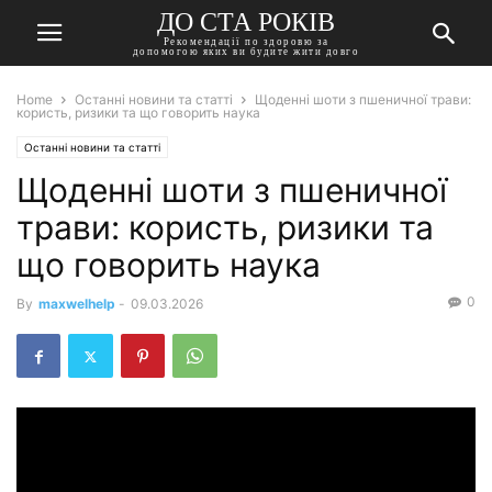
ДО СТА РОКІВ
Рекомендації по здоровю за
допомогою яких ви будите жити довго
Home
Останні новини та статті
Щоденні шоти з пшеничної трави:
користь, ризики та що говорить наука
Останні новини та статті
Щоденні шоти з пшеничної
трави: користь, ризики та
що говорить наука
0
By
maxwelhelp
-
09.03.2026