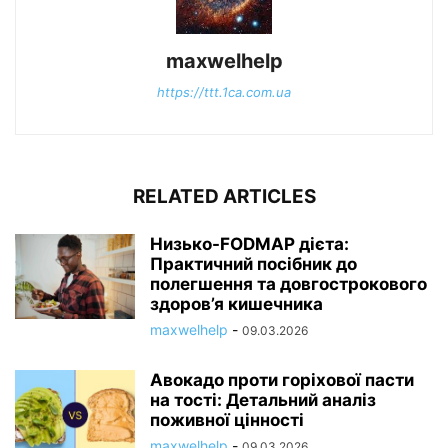
maxwelhelp
https://ttt.1ca.com.ua
RELATED ARTICLES
Низько-FODMAP дієта:
Практичний посібник до
полегшення та довгострокового
здоров’я кишечника
maxwelhelp
-
09.03.2026
Авокадо проти горіхової пасти
на тості: Детальний аналіз
поживної цінності
maxwelhelp
-
09.03.2026