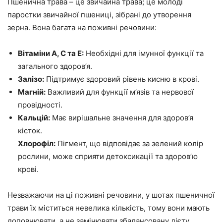
Пшенична трава – це звичайна трава; це молоді
паростки звичайної пшениці, зібрані до утворення
зерна. Вона багата на поживні речовини:
Вітаміни A, C та E:
Необхідні для імунної функції та
загального здоров’я.
Залізо:
Підтримує здоровий рівень кисню в крові.
Магній:
Важливий для функції м’язів та нервової
провідності.
Кальцій:
Має вирішальне значення для здоров’я
кісток.
Хлорофіл:
Пігмент, що відповідає за зелений колір
рослини, може сприяти детоксикації та здоров’ю
крові.
Незважаючи на ці поживні речовини, у шотах пшеничної
трави їх міститься невелика кількість, тому вони мають
доповнювати, а не замінювати збалансовану дієту.