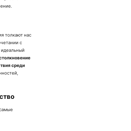
чение.
я толкают нас
очетании с
т идеальный
 столкновение
ствия среди
нностей,
ство
 самые