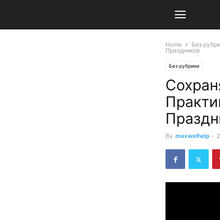
Home
Без рубр
Праздников
Без рубрики
Сохран
Практи
Праздн
By
maxwelhelp
-
2