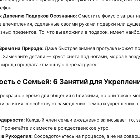
лефон.
к Дарению Подарков Осознанно:
Сместите фокус с затрат н
е впечатления, сделанные своими руками подарки или душе
зных презентов. То, что вы вложили в подарок, имеет наиб
Время на Природе:
Даже быстрая зимняя прогулка может п
. Замечайте детали — хруст снега под ногами, мороз в возд
Природа предлагает мощную перезагрузку.
сть с Семьей: 6 Занятий для Укреплен
рекрасное время для общения с близкими, но они также мо
ти занятия способствуют замедлению темпа и укреплению с
одарности:
Каждый член семьи ежедневно записывает то, за
 Прочитайте их вместе в рождественское утро.
е Рукоделия:
Сосредоточьтесь на процессе, а не на совер