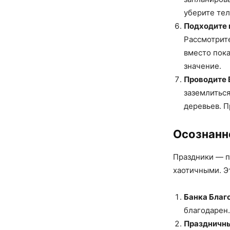
уберите те
Подходите 
Рассмотрит
вместо пока
значение.
Проводите 
заземлиться
деревьев. 
Осознанно
Праздники — п
хаотичными. Э
Банка Благ
благодарен.
Праздничны