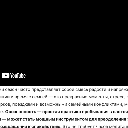
й сезон часто представляет собой смесь радости и напряж
ции и время с семьей — это прекрасные моменты, стресс, 
рков, поездками и возможными семейными конфликтами, м
ье.
Осознанность — простая практика пребывания в наст
я — может стать мощным инструментом для преодоления 
возвращения к спокойствию.
Это не требует часов медитаци