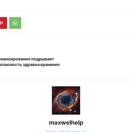
нансирования подрывает
зопасность здравоохранения
maxwelhelp
https://ttt.1ca.com.ua