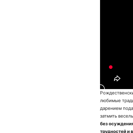
Рождественски
любимые тради
дарением пода
затмить весел
без осуждени
трудностей и 