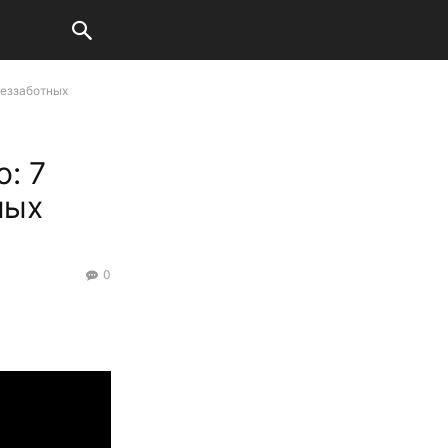
Беззаботных
: 7
ных
0