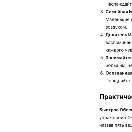
Наслаждайте
Семейная М
Маленькие д
воздухом.
Делитесь И
воспоминани
каждого чув
Занимайтес
большим, че
Осознанная
Поощряйте 
Практиче
Быстрое Обле
упражнение 4-7
назвав пять ве