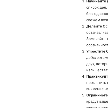
Начинайте 
список дел.
благодарнос
свежем воз
Делайте Ос
останавлива
Замечайте т
осознаннос
Упростите 
действител
двух, котор
излишества
Практикуйт
проглотить 
внимание на
Ограничьте
крадут ваше
запланирова