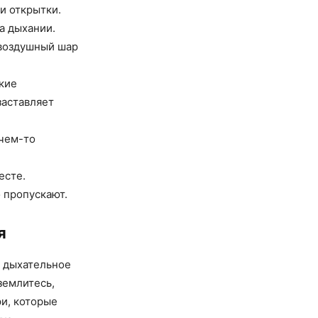
и открытки.
а дыхании.
 воздушный шар
кие
заставляет
 чем-то
есте.
 пропускают.
я
е дыхательное
аземлитесь,
ри, которые