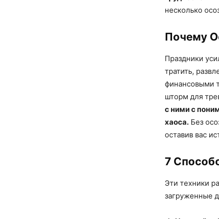
несколько осо
Почему О
Праздники уси
тратить, развл
финансовыми т
шторм для тре
с ними с пони
хаоса.
Без осо
оставив вас и
7 Способ
Эти техники р
загруженные д