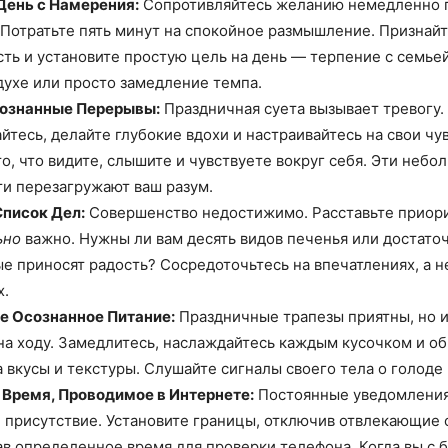
День с Намерения:
Сопротивляйтесь желанию немедленно п
 Потратьте пять минут на спокойное размышление. Признай
ть и установите простую цель на день — терпение с семьей
духе или просто замедление темпа.
ознанные Перерывы:
Праздничная суета вызывает тревогу
йтесь, делайте глубокие вдохи и настраивайтесь на свои чув
о, что видите, слышите и чувствуете вокруг себя. Эти неб
ти перезагружают ваш разум.
Список Дел:
Совершенство недостижимо. Расставьте приори
ьно
важно. Нужны ли вам десять видов печенья или достато
ые приносят радость? Сосредоточьтесь на впечатлениях, а н
х.
е Осознанное Питание:
Праздничные трапезы приятны, но и
на ходу. Замедлитесь, наслаждайтесь каждым кусочком и о
 вкусы и текстуры. Слушайте сигналы своего тела о голоде 
 Время, Проводимое в Интернете:
Постоянные уведомления
 присутствие. Установите границы, отключив отвлекающие
в определенное время для проверки телефона. Когда вы с 