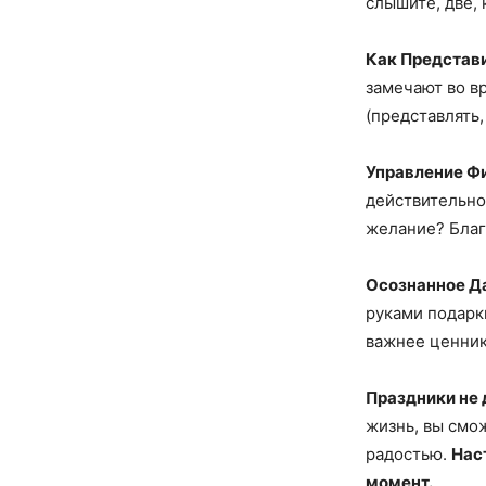
слышите, две, 
Как Представ
замечают во в
(представлять,
Управление Ф
действительно
желание? Благ
Осознанное Д
руками подарк
важнее ценник
Праздники не 
жизнь, вы смо
радостью.
Наст
момент.