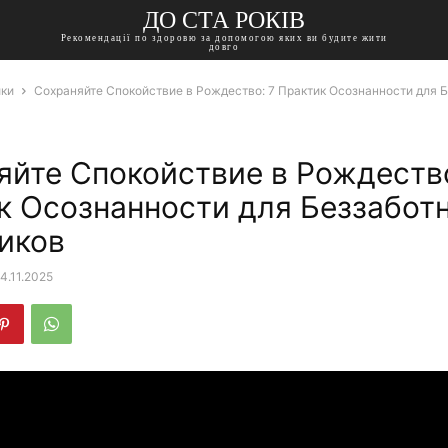
ДО СТА РОКІВ
Рекомендації по здоровю за допомогою яких ви будите жити
довго
ики
Сохраняйте Спокойствие в Рождество: 7 Практик Осознанности для 
яйте Спокойствие в Рождество
к Осознанности для Беззабот
иков
4.11.2025