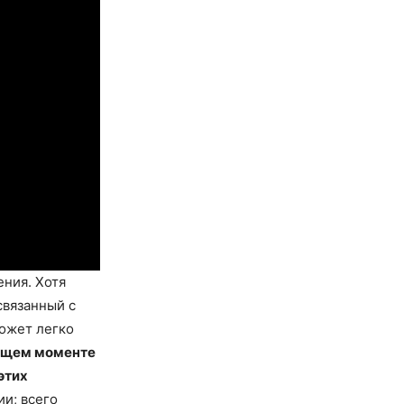
ения. Хотя
связанный с
ожет легко
оящем моменте
этих
и; всего