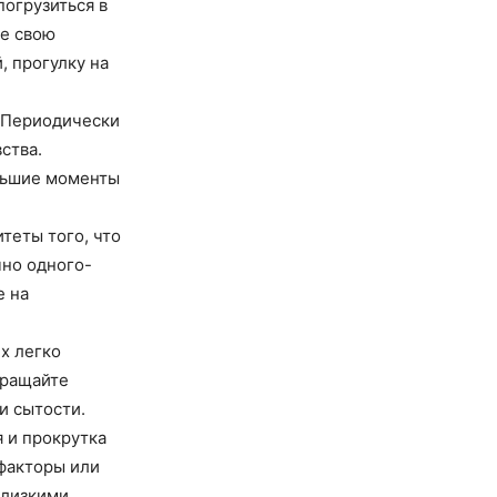
огрузиться в
те свою
, прогулку на
. Периодически
ства.
ольшие моменты
теты того, что
чно одного-
е на
х легко
бращайте
и сытости.
 и прокрутка
 факторы или
близкими,