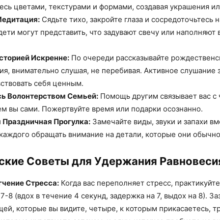
сь цветами, текстурами и формами, создавая украшения ил
едитация:
Сядьте тихо, закройте глаза и сосредоточьтесь н
ети могут представить, что задувают свечу или наполняют
сторией Искренне:
По очереди рассказывайте рождественс
я, внимательно слушая, не перебивая. Активное слушание 
ствовать себя ценным.
ь Волонтерством Семьей:
Помощь другим связывает вас с
м вы сами. Пожертвуйте время или подарки осознанно.
 Праздничная Прогулка:
Замечайте виды, звуки и запахи вм
каждого обращать внимание на детали, которые они обычно
ские Советы для Удержания Равновеси
гчение Стресса:
Когда вас переполняет стресс, практикуйт
-8 (вдох в течение 4 секунд, задержка на 7, выдох на 8). З
щей, которые вы видите, четыре, к которым прикасаетесь, т