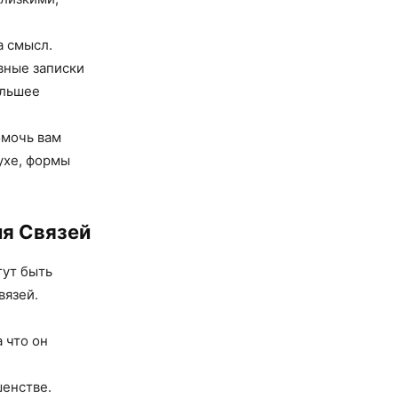
а смысл.
вные записки
ольшее
омочь вам
ухе, формы
ия Связей
гут быть
вязей.
 что он
шенстве.