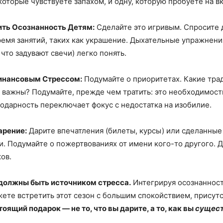
которые чувствуете запахом, и одну, которую пробуете на вк
ить Осознанность Детям:
Сделайте это игривым. Спросите д
ремя занятий, таких как украшение. Дыхательные упражнени
 что задувают свечи) легко понять.
инансовым Стрессом:
Подумайте о приоритетах. Какие тра
 важны? Подумайте, прежде чем тратить: это необходимост
одарность переключает фокус с недостатка на изобилие.
арение:
Дарите впечатления (билеты, курсы) или сделанные
и. Подумайте о пожертвованиях от имени кого-то другого. 
ов.
должны быть источником стресса.
Интегрируя осознанност
жете встретить этот сезон с большим спокойствием, присут
оящий подарок — не то, что вы дарите, а то, как вы
сущест