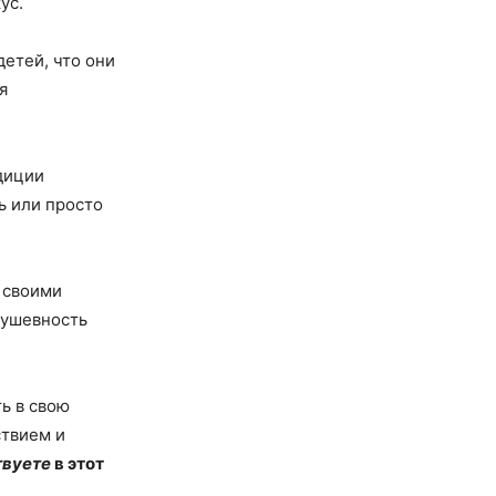
ус.
етей, что они
я
диции
ь или просто
 своими
Душевность
ь в свою
ствием и
вуете
в этот