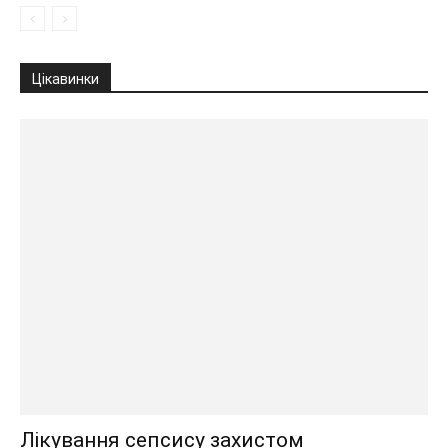
Цікавинки
Лікування сепсису захистом