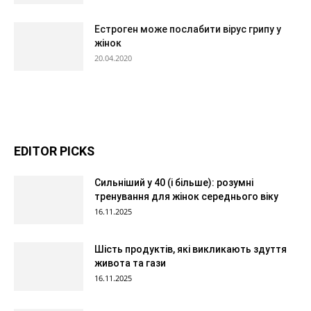
Естроген може послабити вірус грипу у
жінок
20.04.2020
EDITOR PICKS
Сильніший у 40 (і більше): розумні
тренування для жінок середнього віку
16.11.2025
Шість продуктів, які викликають здуття
живота та гази
16.11.2025