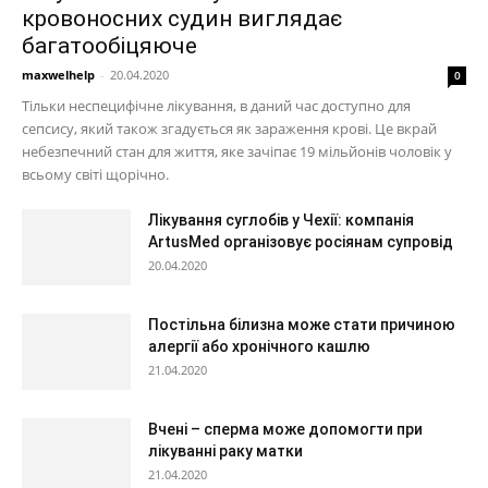
кровоносних судин виглядає
багатообіцяюче
maxwelhelp
-
20.04.2020
0
Тільки неспецифічне лікування, в даний час доступно для
сепсису, який також згадується як зараження крові. Це вкрай
небезпечний стан для життя, яке зачіпає 19 мільйонів чоловік у
всьому світі щорічно.
Лікування суглобів у Чехії: компанія
ArtusMed організовує росіянам супровід
20.04.2020
Постільна білизна може стати причиною
алергії або хронічного кашлю
21.04.2020
Вчені – сперма може допомогти при
лікуванні раку матки
21.04.2020