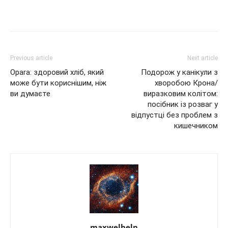
Previous article
Next article
Opara: здоровий хліб, який
Подорож у канікули з
може бути кориснішим, ніж
хворобою Крона/
ви думаєте
виразковим колітом:
посібник із розваг у
відпустці без проблем з
кишечником
maxwelhelp