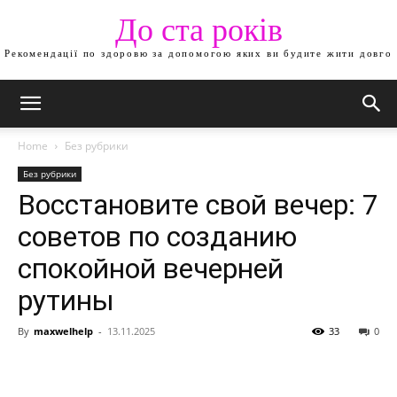
До ста років
Рекомендації по здоровю за допомогою яких ви будите жити довго
Home
Без рубрики
Без рубрики
Восстановите свой вечер: 7
советов по созданию
спокойной вечерней
рутины
By
maxwelhelp
-
13.11.2025
33
0