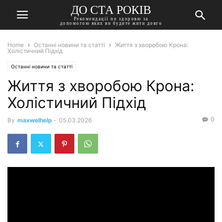
ДО СТА РОКІВ
Рекомендації по здоровю за
допомогою яких ви будите жити довго
Home
Останні новини та статті
Життя з хворобою Крона:
Холістичний Підхід
Останні новини та статті
Життя з хворобою Крона:
Холістичний Підхід
0
By
maxwelhelp
-
05.03.2026