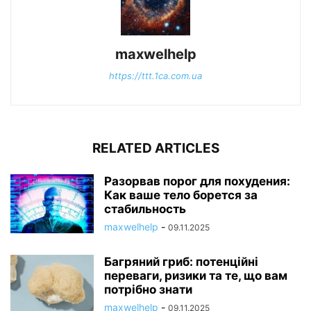
maxwelhelp
https://ttt.1ca.com.ua
RELATED ARTICLES
Разорвав порог для похудения:
Как ваше тело борется за
стабильность
maxwelhelp
-
09.11.2025
Багряний гриб: потенційні
переваги, ризики та те, що вам
потрібно знати
maxwelhelp
-
09.11.2025