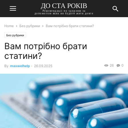
ДО СТА РОКІВ
Рекомендації по здоровю за
допомогою яких ви будите жити довго
Home
Без рубрики
Вам потрібно брати статини?
Без рубрики
Вам потрібно брати
статини?
26
0
By
maxwelhelp
-
26.09.2025