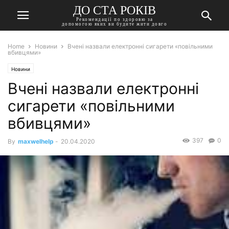
ДО СТА РОКІВ
Рекомендації по здоровю за
допомогою яких ви будите жити довго
Home
Новини
Вчені назвали електронні сигарети «повільними
вбивцями»
Новини
Вчені назвали електронні
сигарети «повільними
вбивцями»
397
0
By
maxwelhelp
-
20.04.2020