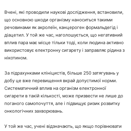
Вчені, які проводили наукові дослідження, встановили,
що основною шкоди організму наноситься такими
речовинами як акролеїн, канцероген формальдегід і
діацетил. У той же час, наголошується, що негативний
вплив пара має місце тільки тоді, коли людина активно
використовує електронну сигарету і заправляє рідина з
нікотином.
За підрахунками клініцистів, більше 250 затягувань у
добу це вже перевищення вкрай допустимої норми.
Систематичний вплив на організм електронної
сигарети в такій кількості, може призвести не лише до
поганого самопочуття, але і підвищує ризик розвитку
онкологічних захворювань.
У той же час, учені відзначають, що якщо порівнювати