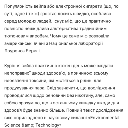
Популярність вейпа або електронної сигарети (що, по
суті, одне і те ж) зростає досить швидко, особливо
серед молодих людей. Існує міф, що це практично
повністю нешкідлива альтернатива традиційним
тютюновим виробам. Чому це саме міф розповіли
американські вчені з Національної лабораторії
Лоуренса Берклі.
Куріння вейпа практично кожен день може завдати
непоправної шкоди здоров’ю, а причиною всьому
небезпечні токсини, які містяться в рідині для
продукування пара. Слід зазначити, що дослідження
проводилися щодо речовини без нікотину, але, само
собою зрозуміло, що в останньому випадку шкоди для
здоров’я буде значно більше. Повний текст дослідження
вже оприлюднено в науковому виданні «Environmental
Science &amp; Technology».