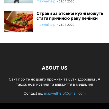
maxwelhelp
-
21.04.2020
Страви азіатської кухні можуть
стати причиною раку печінки
maxwelhelp
-
21.04.2020
ABOUT US
Cайт про те як довго прожити та бути здоровим . А
також нові новини та відкриття в медицині
Contact us:
maxwelhelp@gmail.com