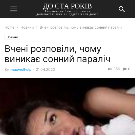
ДО СТА РОКІВ
Рекомендації по здоровю за
допомогою яких ви будите жити довго
Home
Новини
Вчені розповіли, чому виникає сонний параліч
Новини
Вчені розповіли, чому
виникає сонний параліч
356
0
By
maxwelhelp
-
21.04.2020