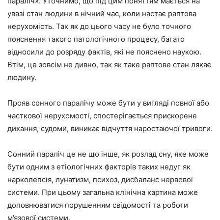
параліч». Уточнимо, що під цим поняттям мається на
увазі стан людини в нічний час, коли настає раптова
нерухомість. Так як до цього часу не було точного
пояснення такого патологічного процесу, багато
відносили до розряду фактів, які не пояснено наукою.
Втім, це зовсім не дивно, так як таке раптове стан лякає
людину.
Прояв сонного паралічу може бути у вигляді повної або
часткової нерухомості, спостерігається прискорене
дихання, судоми, виникає відчуття наростаючої тривоги.
Сонний параліч це не що інше, як розлад сну, яке може
бути одним з етіологічних факторів таких недуг як
нарколепсія, лунатизм, психоз, дисбаланс нервової
системи. При цьому загальна клінічна картина може
доповнюватися порушенням свідомості та роботи
м’язової системи.