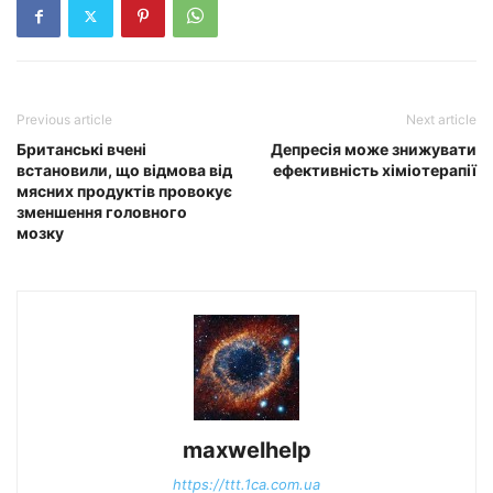
Previous article
Next article
Британські вчені
Депресія може знижувати
встановили, що відмова від
ефективність хіміотерапії
мясних продуктів провокує
зменшення головного
мозку
maxwelhelp
https://ttt.1ca.com.ua