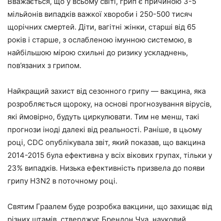
Вважається, що у всьому світі, грип є причиною 3-5
мільйонів випадків важкої хвороби і 250-500 тисяч
щорічних смертей. Діти, вагітні жінки, старші від 65
років і старше, з ослабленою імунною системою, в
найбільшою мірою схильні до ризику ускладнень,
пов’язаних з грипом.
Найкращий захист від сезонного грипу — вакцина, яка
розробляється щороку, на основі прогнозування вірусів,
які ймовірно, будуть циркулювати. Тим не менш, такі
прогнози іноді далекі від реальності. Раніше, в цьому
році, CDC опублікувала звіт, який показав, що вакцина
2014-2015 була ефективна у всіх вікових групах, тільки у
23% випадків. Низька ефективність призвела до появи
грипу H3N2 в поточному році.
Святим Граалем буде розробка вакцини, що захищає від
різних штамів, стверджує Брендон Чуа, науковий