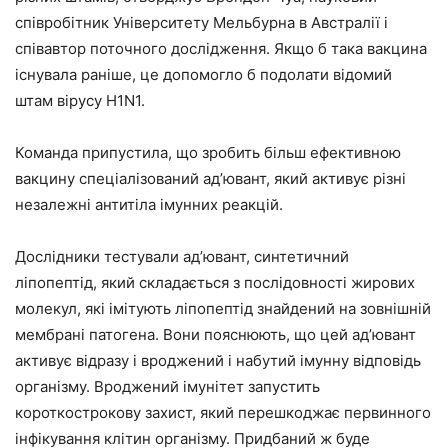
співробітник Університету Мельбурна в Австралії і
співавтор поточного дослідження. Якщо б така вакцина
існувала раніше, це допомогло б подолати відомий
штам вірусу H1N1.
Команда припустила, що зробить більш ефективною
вакцину спеціалізований ад’ювант, який активує різні
незалежні антитіла імунних реакцій.
Дослідники тестували ад’ювант, синтетичний
ліпопептід, який складається з послідовності жирових
молекул, які імітують ліпопептід знайдений на зовнішній
мембрані патогена. Вони пояснюють, що цей ад’ювант
активує відразу і вроджений і набутий імунну відповідь
організму. Вроджений імунітет запустить
короткострокову захист, який перешкоджає первинного
інфікування клітин організму. Придбаний ж буде