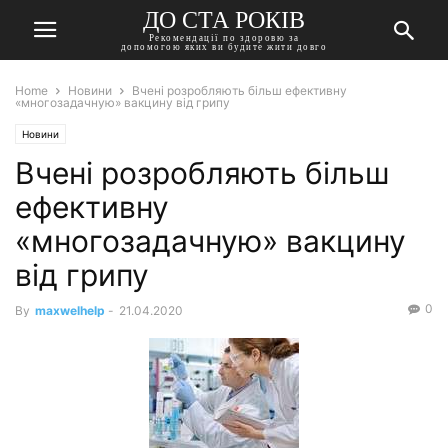
ДО СТА РОКІВ
Рекомендації по здоровю за
допомогою яких ви будите жити довго
Home
Новини
Вчені розробляють більш ефективну
«многозадачную» вакцину від грипу
Новини
Вчені розробляють більш
ефективну
«многозадачную» вакцину
від грипу
0
By
maxwelhelp
-
21.04.2020