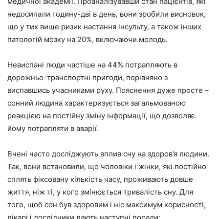
медичної академії. Проаналізувавши стан пацієнтів, які
недосипали годину-дві в день, вони зробили висновок,
що у тих вище ризик настання інсульту, а також інших
патологій мозку на 20%, включаючи молодь.
Невиспані люди частіше на 44% потрапляють в
дорожньо-транспортні пригоди, порівняно з
виспавшись учасниками руху. Пояснення дуже просте –
сонний людина характеризується загальмованою
реакцією на постійну зміну інформації, що дозволяє
йому потрапляти в аварії.
Вчені часто досліджують вплив сну на здоров’я людини.
Так, вони встановили, що чоловіки і жінки, які постійно
сплять фіксовану кількість часу, проживають довше
життя, ніж ті, у кого змінюється тривалість сну. Для
того, щоб сон був здоровим і ніс максимум корисності,
лікарі і дослідники дають наступні поради: