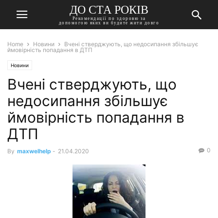
ДО СТА РОКІВ
Рекомендації по здоровю за
допомогою яких ви будите жити довго
Home
Новини
Вчені стверджують, що недосипання збільшує
ймовірність попадання в ДТП
Новини
Вчені стверджують, що
недосипання збільшує
ймовірність попадання в
ДТП
0
By
maxwelhelp
-
21.04.2020