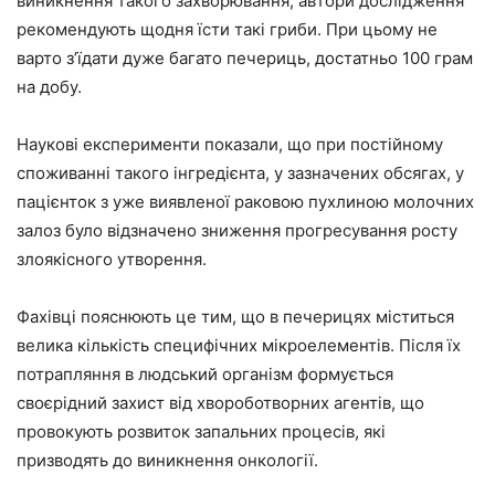
виникнення такого захворювання, автори дослідження
рекомендують щодня їсти такі гриби. При цьому не
варто з’їдати дуже багато печериць, достатньо 100 грам
на добу.
Наукові експерименти показали, що при постійному
споживанні такого інгредієнта, у зазначених обсягах, у
пацієнток з уже виявленої раковою пухлиною молочних
залоз було відзначено зниження прогресування росту
злоякісного утворення.
Фахівці пояснюють це тим, що в печерицях міститься
велика кількість специфічних мікроелементів. Після їх
потрапляння в людський організм формується
своєрідний захист від хвороботворних агентів, що
провокують розвиток запальних процесів, які
призводять до виникнення онкології.