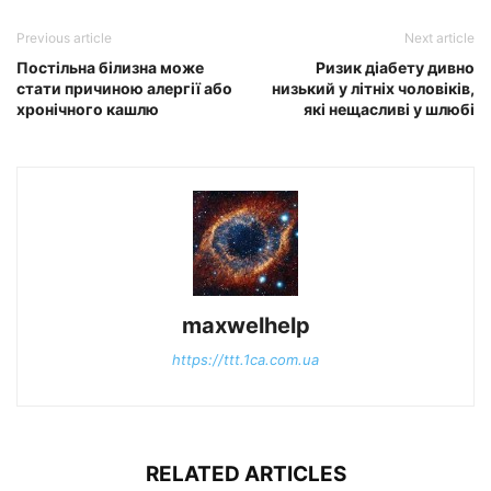
Previous article
Next article
Постільна білизна може
Ризик діабету дивно
стати причиною алергії або
низький у літніх чоловіків,
хронічного кашлю
які нещасливі у шлюбі
maxwelhelp
https://ttt.1ca.com.ua
RELATED ARTICLES