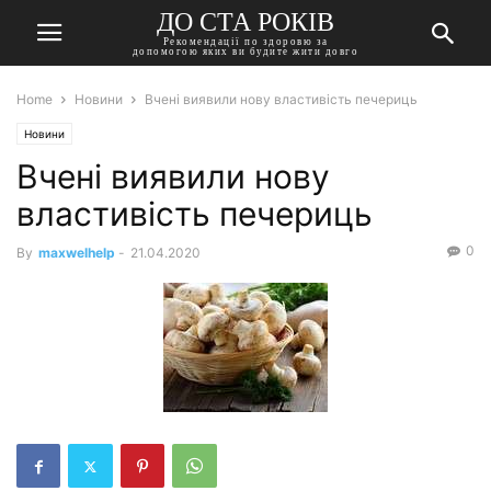
ДО СТА РОКІВ
Рекомендації по здоровю за
допомогою яких ви будите жити довго
Home
Новини
Вчені виявили нову властивість печериць
Новини
Вчені виявили нову
властивість печериць
0
By
maxwelhelp
-
21.04.2020