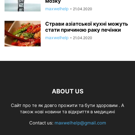
мозку
maxwelhelp
-
21.04.2020
Страви азіатської кухні можуть
стати причиною раку печінки
maxwelhelp
-
21.04.2020
ABOUT US
Cайт про те як довго прожити та бути здоровим . А
також нові новини та відкриття в медицині
Contact us:
maxwelhelp@gmail.com