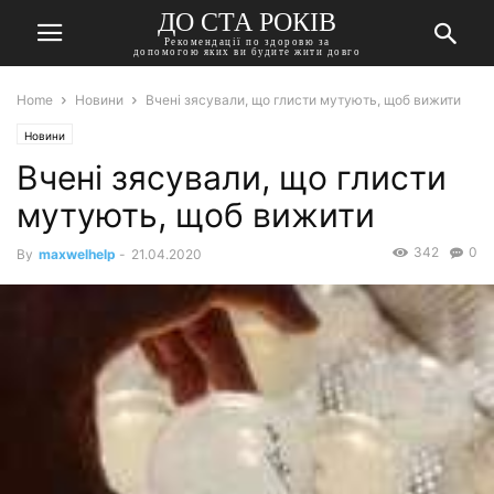
ДО СТА РОКІВ
Рекомендації по здоровю за
допомогою яких ви будите жити довго
Home
Новини
Вчені зясували, що глисти мутують, щоб вижити
Новини
Вчені зясували, що глисти
мутують, щоб вижити
342
0
By
maxwelhelp
-
21.04.2020