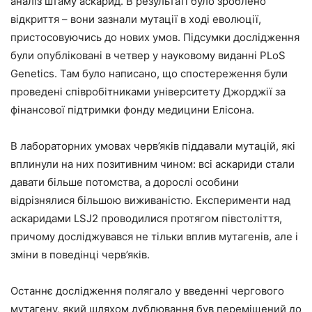
аналіз штаму аскарид. В результаті було зроблено
відкриття – вони зазнали мутації в ході еволюції,
пристосовуючись до нових умов. Підсумки дослідження
були опубліковані в четвер у науковому виданні PLoS
Genetics. Там було написано, що спостереження були
проведені співробітниками університету Джорджії за
фінансової підтримки фонду медицини Елісона.
В лабораторних умовах черв’яків піддавали мутацій, які
вплинули на них позитивним чином: всі аскариди стали
давати більше потомства, а дорослі особини
відрізнялися більшою виживаністю. Експерименти над
аскаридами LSJ2 проводилися протягом півстоліття,
причому досліджувався не тільки вплив мутагенів, але і
зміни в поведінці черв’яків.
Останнє дослідження полягало у введенні чергового
мутагену, який шляхом дублювання був переміщений до