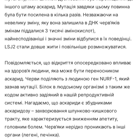
іншого штаму аскарид. Мутація завдяки цьому повинна
була бути посилена в кілька разів. Незважаючи на
невелику зміну, яку вона залишила в ДНК черв’яків
змінам піддалися 3 тисячі амінокислот),
найнесподіваніші і значні зміни відбулися в їх поведінці.
LSJ2 стали довше жити і повільніше розмножуватися.
Повідомляється, що відкриття опосередковано впливає
на здоров’я людини, яка може бути переносником
аскарид. Черви поділяють з людиною ген NURF-1, який
зазнав мутації. Білок в людському організмі з таким же
кодом активно задіяний в нашій репродуктивній
системі. Нагадаємо, що аскариди є збудниками
аскаридозу – захворювання шлунково-кишкового
тракту, яке характеризується зниженням апетиту,
головним болем. Черв’яки нерідко проникають в інші
органи (легені, печінка).