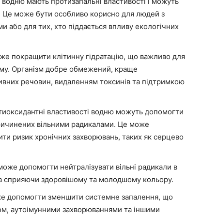
водню мають протизапальні властивості і можуть
. Це може бути особливо корисно для людей з
 або для тих, хто піддається впливу екологічних
е покращити клітинну гідратацію, що важливо для
зму. Організм добре обмежений, краще
ивних речовин, видаленням токсинів та підтримкою
иоксидантні властивості водню можуть допомогти
причинених вільними радикалами. Це може
ити ризик хронічних захворювань, таких як серцево
оже допомогти нейтралізувати вільні радикали в
та сприяючи здоровішому та молодшому кольору.
е допомогти зменшити системне запалення, що
ом, аутоімунними захворюваннями та іншими