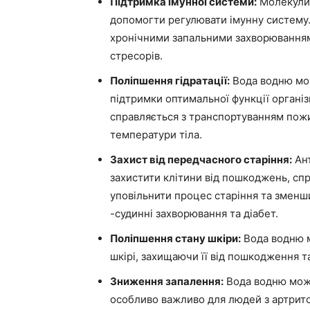
Підтримка імунної системи:
Молекули 
допомогти регулювати імунну систему
хронічними запальними захворюваннями
стресорів.
Поліпшення гідратації:
Вода водню мож
підтримки оптимальної функції органі
справляється з транспортуванням пож
температури тіла.
Захист від передчасного старіння:
Ант
захистити клітини від пошкоджень, с
уповільнити процес старіння та зменш
-судинні захворювання та діабет.
Поліпшення стану шкіри:
Вода водню м
шкірі, захищаючи її від пошкодження 
Зниження запалення:
Вода водню мож
особливо важливо для людей з артрит