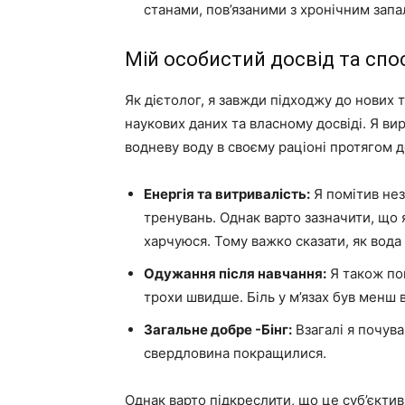
станами, пов’язаними з хронічним зап
Мій особистий досвід та сп
Як дієтолог, я завжди підходжу до нових 
наукових даних та власному досвіді. Я 
водневу воду в своєму раціоні протягом д
Енергія та витривалість:
Я помітив нез
тренувань. Однак варто зазначити, що
харчуюся. Тому важко сказати, як вода
Одужання після навчання:
Я також по
трохи швидше. Біль у м’язах був менш
Загальне добре -Бінг:
Взагалі я почува
свердловина покращилися.
Однак варто підкреслити, що це суб’єкти