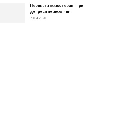
Переваги психотерапії при
депресії переоцінені
20.04.2020