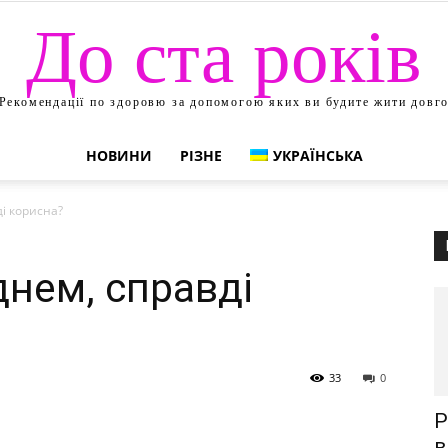
До ста років
Рекомендації по здоровю за допомогою яких ви будите жити довг
НОВИНИ
РІЗНЕ
УКРАЇНСЬКА
ді корисна?
днем, справді
33
0
Р
в