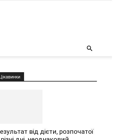
о
Цікавинки
езультат від дієти, розпочатої
 різні дні, неоднаковий