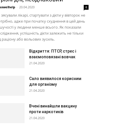
xwelhelp
-
20.04.2020
0
 зясували лікарі, стартувати з дієти у вівторок не
трібно, адже при початку схуднення в цей день
шучості у людини менше всього. Як показали
слідження, успішність дієти залежить не тільки
д раціону або вольових зусиль.
Відкриття: ПТСР, стрес і
взаємоповязані вовчак
21.04.2020
Сало виявилося корисним
для організму
21.04.2020
Вчені винайшли вакцину
проти наркотиків
21.04.2020