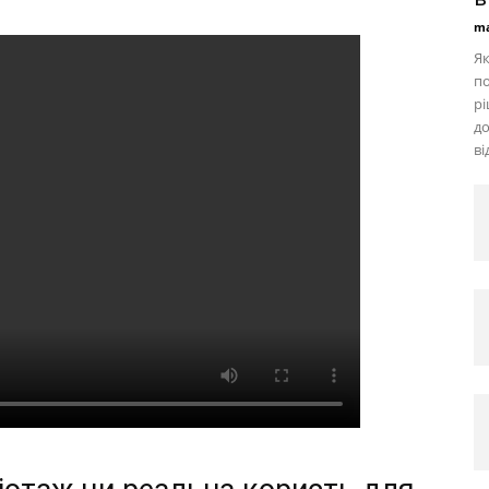
ma
Як
по
рі
до
ві