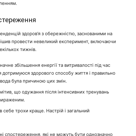
аленням.
остереження
тенденцій здоров’я з обережністю, заснованими на
вирішив провести невеликий експеримент, включаючи
екількох тижнів.
начне збільшення енергії та витривалості під час
 я дотримуюся здорового способу життя і правильно
 вода була причиною цих змін.
мітив, що одужання після інтенсивних тренувань
 вираженим.
в себе трохи краще. Настрій і загальний
вні спостереження, які не можуть бути однозначно