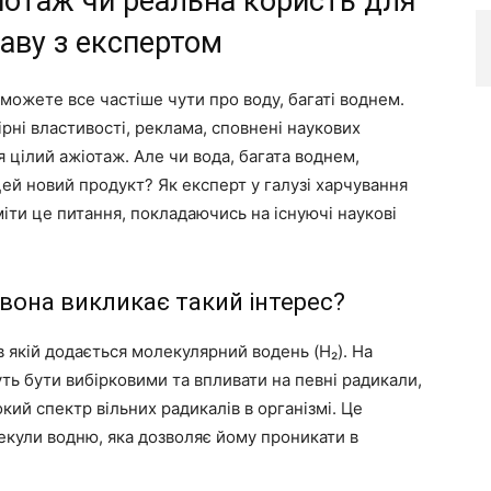
жіотаж чи реальна користь для
аву з експертом
и можете все частіше чути про воду, багаті воднем.
рні властивості, реклама, сповнені наукових
 цілий ажіотаж. Але чи вода, багата воднем,
 цей новий продукт? Як експерт у галузі харчування
іти це питання, покладаючись на існуючі наукові
 вона викликає такий інтерес?
в якій додається молекулярний водень (H₂). На
уть бути вибірковими та впливати на певні радикали,
кий спектр вільних радикалів в організмі. Це
кули водню, яка дозволяє йому проникати в