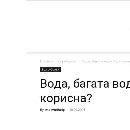
Home
Без рубрики
Вода, багата воднем, справ
Без рубрики
Вода, багата во
корисна?
By
maxwelhelp
-
20.09.2025