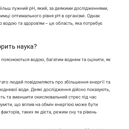
 більш лужний рН, який, за деякими дослідженнями,
имці оптимального рівня рН в організмі. Однак
 водою та здоров’ям – це область, яка потребує
орить наука?
і пояснюються водою, багатим воднем та оцінити, як
ато людей повідомляють про збільшення енергії та
одневої води. Деякі дослідження дійсно показують,
ть та зменшити окислювальний стрес під час
зуміти, що вплив на обмін енергією може бути
 факторів, таких як дієта, режим сну та рівень