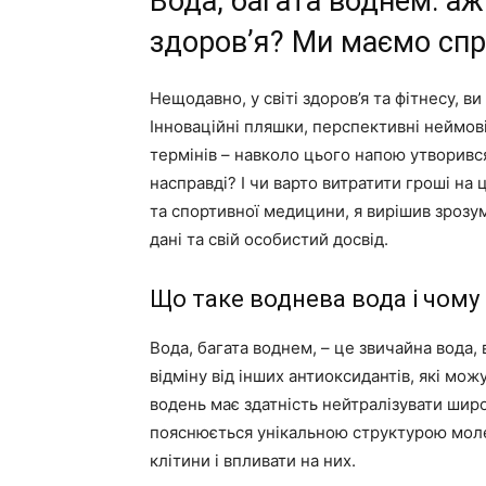
Вода, багата воднем: а
здоров’я? Ми маємо спр
Нещодавно, у світі здоров’я та фітнесу, в
Інноваційні пляшки, перспективні неймові
термінів – навколо цього напою утворився
насправді? І чи варто витратити гроші на
та спортивної медицини, я вирішив зрозум
дані та свій особистий досвід.
Що таке воднева вода і чому
Вода, багата воднем, – це звичайна вода, 
відміну від інших антиоксидантів, які мож
водень має здатність нейтралізувати широ
пояснюється унікальною структурою моле
клітини і впливати на них.