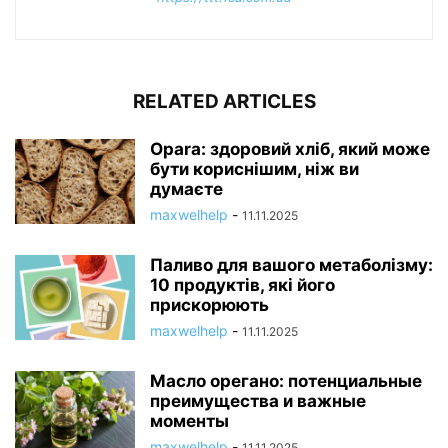
RELATED ARTICLES
Opara: здоровий хліб, який може
бути кориснішим, ніж ви
думаєте
maxwelhelp
-
11.11.2025
Паливо для вашого метаболізму:
10 продуктів, які його
прискорюють
maxwelhelp
-
11.11.2025
Масло орегано: потенциальные
преимущества и важные
моменты
maxwelhelp
-
11.11.2025