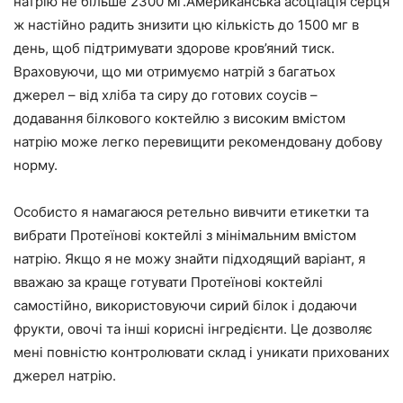
натрію не більше 2300 мг.Американська асоціація серця
ж настійно радить знизити цю кількість до 1500 мг в
день, щоб підтримувати здорове кров’яний тиск.
Враховуючи, що ми отримуємо натрій з багатьох
джерел – від хліба та сиру до готових соусів –
додавання білкового коктейлю з високим вмістом
натрію може легко перевищити рекомендовану добову
норму.
Особисто я намагаюся ретельно вивчити етикетки та
вибрати Протеїнові коктейлі з мінімальним вмістом
натрію. Якщо я не можу знайти підходящий варіант, я
вважаю за краще готувати Протеїнові коктейлі
самостійно, використовуючи сирий білок і додаючи
фрукти, овочі та інші корисні інгредієнти. Це дозволяє
мені повністю контролювати склад і уникати прихованих
джерел натрію.