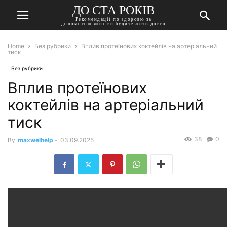
ДО СТА РОКІВ
Рекомендації по здоровю за
допомогою яких ви будите жити довго
Home
Без рубрики
Вплив протеїнових коктейлів на артеріальний
тиск
Без рубрики
Вплив протеїнових
коктейлів на артеріальний
тиск
38
0
By
maxwelhelp
-
03.09.2025