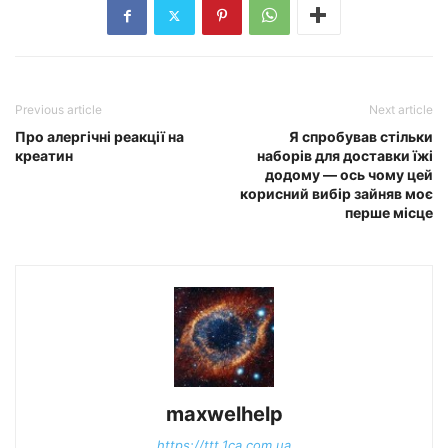
Previous article
Next article
Про алергічні реакції на
Я спробував стільки
креатин
наборів для доставки їжі
додому — ось чому цей
корисний вибір зайняв моє
перше місце
maxwelhelp
https://ttt.1ca.com.ua