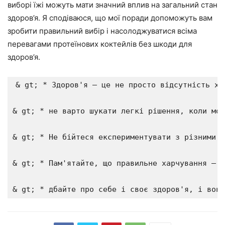
виборі їжі можуть мати значний вплив на загальний стан
здоров’я. Я сподіваюся, що мої поради допоможуть вам
зробити правильний вибір і насолоджуватися всіма
перевагами протеїнових коктейлів без шкоди для
здоров’я.
& gt; * Здоров'я – це не просто відсутність хв
& gt; * не варто шукати легкі рішення, коли мов
& gt; * Не бійтеся експериментувати з різними д
& gt; * Пам'ятайте, що правильне харчування – ц
& gt; * дбайте про себе і своє здоров'я, і воно