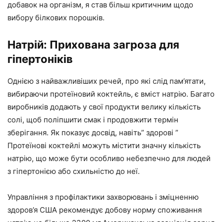
добавок на організм, я став більш критичним щодо
вибору білкових порошків.
Натрій: Прихована загроза для
гіпертоніків
Однією з найважливіших речей, про які слід пам’ятати,
вибираючи протеїновий коктейль, є вміст натрію. Багато
виробників додають у свої продукти велику кількість
солі, щоб поліпшити смак і продовжити термін
зберігання. Як показує досвід, навіть” здорові ”
Протеїнові коктейлі можуть містити значну кількість
натрію, що може бути особливо небезпечно для людей
з гіпертонією або схильністю до неї.
Управління з профілактики захворювань і зміцненню
здоров’я США рекомендує добову норму споживання