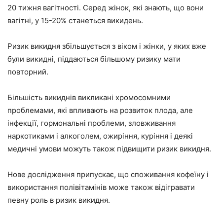
20 тижня вагітності. Серед жінок, які знають, що вони
вагітні, у 15-20% станеться викидень.
Ризик викидня збільшується з віком і жінки, у яких вже
були викидні, піддаються більшому ризику мати
повторний.
Більшість викиднів викликані хромосомними
проблемами, які впливають на розвиток плода, але
інфекції, гормональні проблеми, зловживання
наркотиками і алкоголем, ожиріння, куріння і деякі
медичні умови можуть також підвищити ризик викидня.
Нове дослідження припускає, що споживання кофеїну і
використання полівітамінів може також відігравати
певну роль в ризик викидня.