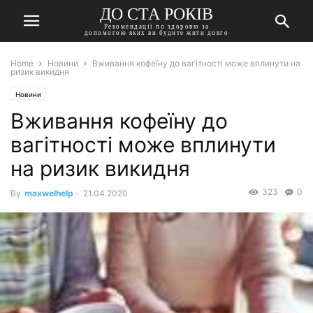
ДО СТА РОКІВ
Рекомендації по здоровю за
допомогою яких ви будите жити довго
Home
Новини
Вживання кофеїну до вагітності може вплинути на
ризик викидня
Новини
Вживання кофеїну до
вагітності може вплинути
на ризик викидня
323
0
By
maxwelhelp
-
21.04.2020