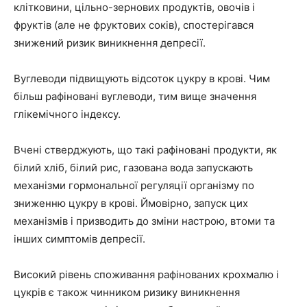
клітковини, цільно-зернових продуктів, овочів і
фруктів (але не фруктових соків), спостерігався
знижений ризик виникнення депресії.
Вуглеводи підвищують відсоток цукру в крові. Чим
більш рафіновані вуглеводи, тим вище значення
глікемічного індексу.
Вчені стверджують, що такі рафіновані продукти, як
білий хліб, білий рис, газована вода запускають
механізми гормональної регуляції організму по
зниженню цукру в крові. Ймовірно, запуск цих
механізмів і призводить до зміни настрою, втоми та
інших симптомів депресії.
Високий рівень споживання рафінованих крохмалю і
цукрів є також чинником ризику виникнення