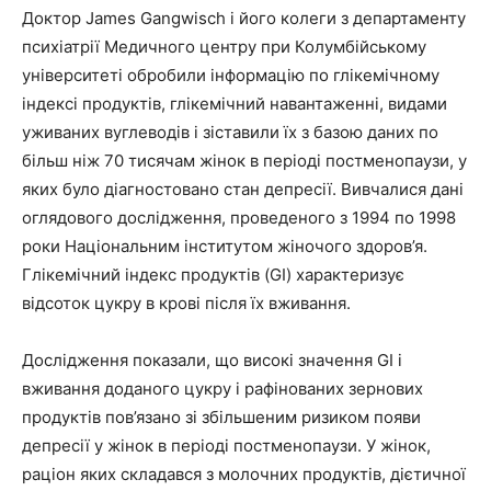
Доктор James Gangwisch і його колеги з департаменту
психіатрії Медичного центру при Колумбійському
університеті обробили інформацію по глікемічному
індексі продуктів, глікемічний навантаженні, видами
уживаних вуглеводів і зіставили їх з базою даних по
більш ніж 70 тисячам жінок в періоді постменопаузи, у
яких було діагностовано стан депресії. Вивчалися дані
оглядового дослідження, проведеного з 1994 по 1998
роки Національним інститутом жіночого здоров’я.
Глікемічний індекс продуктів (GI) характеризує
відсоток цукру в крові після їх вживання.
Дослідження показали, що високі значення GI і
вживання доданого цукру і рафінованих зернових
продуктів пов’язано зі збільшеним ризиком появи
депресії у жінок в періоді постменопаузи. У жінок,
раціон яких складався з молочних продуктів, дієтичної