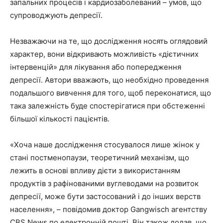
запальних процесів і кардиозаболеваний – умов, що
супроводжують депресії.
Незважаючи на те, що дослідження носять оглядовий
характер, вони відкривають можливість «дієтичних
інтервенцій» для лікування або попередження
депресії. Автори вважають, що необхідно проведення
подальшого вивчення для того, щоб переконатися, що
така залежність буде спостерігатися при обстеженні
більшої кількості пацієнтів.
«Хоча наше дослідження стосувалося лише жінок у
стані постменопаузи, теоретичний механізм, що
лежить в основі впливу дієти з використанням
продуктів з рафінованими вуглеводами на розвиток
депресії, може бути застосований і до інших верств
населення», – повідомив доктор Gangwisch агентству
CBS News по електронній пошті. Він також додав, що