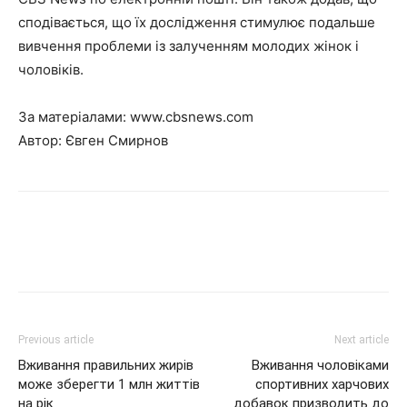
сподівається, що їх дослідження стимулює подальше
вивчення проблеми із залученням молодих жінок і
чоловіків.
За матеріалами:
www.cbsnews.com
Автор: Євген Смирнов
Previous article
Next article
Вживання правильних жирів
Вживання чоловіками
може зберегти 1 млн життів
спортивних харчових
на рік
добавок призводить до