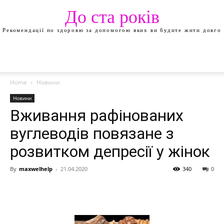
До ста років
Рекомендації по здоровю за допомогою яких ви будите жити довго
Home
Новини
Новини
Вживання рафінованих
вуглеводів повязане з
розвитком депресії у жінок
By
maxwelhelp
-
21.04.2020
340
0