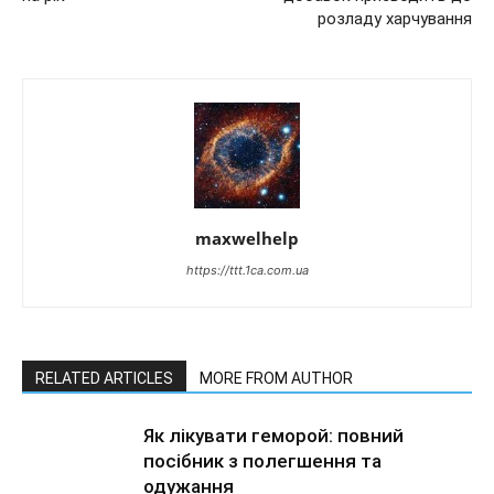
розладу харчування
maxwelhelp
https://ttt.1ca.com.ua
RELATED ARTICLES
MORE FROM AUTHOR
Як лікувати геморой: повний
посібник з полегшення та
одужання