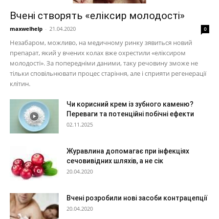
Вчені створять «еліксир молодості»
maxwelhelp
-
21.04.2020
0
Незабаром, можливо, на медичному ринку зявиться новий
препарат, який у вчених колах вже охрестили «еліксиром
молодості». За попередніми даними, таку речовину зможе не
тільки сповільнювати процес старіння, але і сприяти регенерації
клітин.
Чи корисний крем із зубного каменю?
Переваги та потенційні побічні ефекти
02.11.2025
Журавлина допомагає при інфекціях
сечовивідних шляхів, а не сік
20.04.2020
Вчені розробили нові засоби контрацепції
20.04.2020