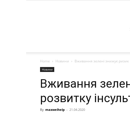
Home
Новини
Вживання зелені знижує ризик 
Новини
Вживання зелен
розвитку інсуль
By
maxwelhelp
-
21.04.2020