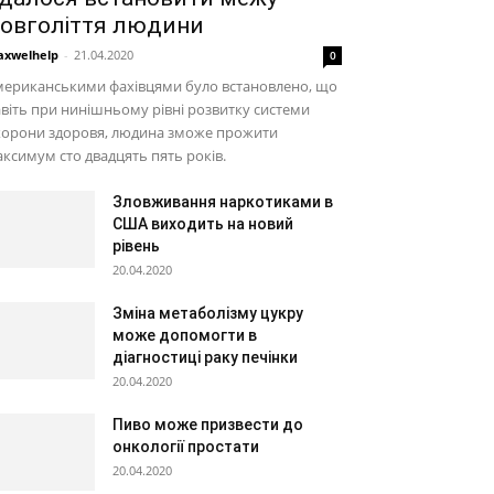
овголіття людини
xwelhelp
-
21.04.2020
0
мериканськими фахівцями було встановлено, що
віть при нинішньому рівні розвитку системи
хорони здоровя, людина зможе прожити
ксимум сто двадцять пять років.
Зловживання наркотиками в
США виходить на новий
рівень
20.04.2020
Зміна метаболізму цукру
може допомогти в
діагностиці раку печінки
20.04.2020
Пиво може призвести до
онкології простати
20.04.2020