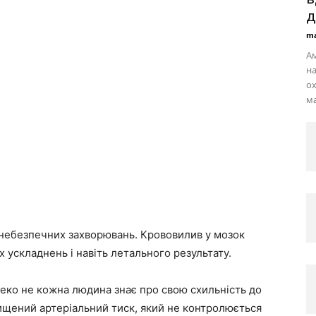
д
ma
А
на
о
ма
 небезпечних захворювань. Крововилив у мозок
х ускладнень і навіть летального результату.
леко не кожна людина знає про свою схильність до
ищений артеріальний тиск, який не контролюється