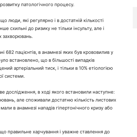
розвитку патологічного процесу.
о люди, які регулярно і в достатній кількості
ше схильні до ризику не тільки інсульту, але і
х захворювань.
і 682 пацієнтів, в анамнезі яких був крововилив у
Було встановлено, що в більшості випадків
ний артеріальний тиск, і тільки в 10% етіологією
ої системи.
ве дослідження, в ході якого встановили наступне:
орювань, але споживали достатню кількість листових
е мали в анамнезі нападів гіпертонічного кризу або
 що правильне харчування і уважне ставлення до