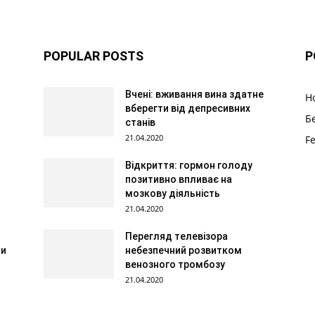
POPULAR POSTS
P
Вчені: вживання вина здатне
Н
вберегти від депресивних
Б
станів
21.04.2020
F
Відкриття: гормон голоду
позитивно впливає на
мозкову діяльність
21.04.2020
Перегляд телевізора
 и
небезпечний розвитком
венозного тромбозу
21.04.2020