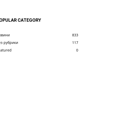
OPULAR CATEGORY
овини
833
ез рубрики
117
eatured
0