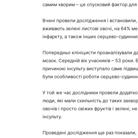
самим хворим – це спусковий фактор для 
Вчені провели дослідження і встановили, щ
вживають зелені листові овочі, на 64% мен
інфаркту, а також інших серцево-судинни
Попередньо клініцисти проаналізували дан
мозок. Середній вік учасників – 53 роки. 
причиною інсульту виступало саме підвище
були особливості роботи серцево-судинн
У той же час дослідники провели додатко
люди, які мали схильність до таких захв
овочів і просто свіжих фруктів і зелені, н
інсульту.
Проведені дослідження ще раз показали,