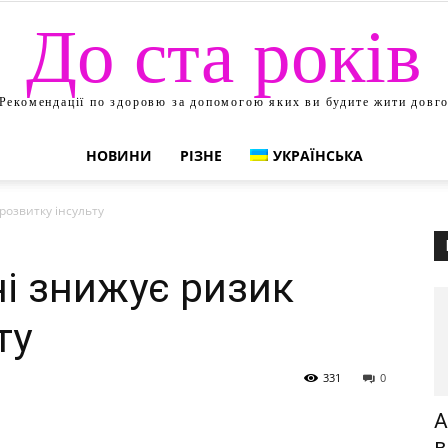
До ста років
Рекомендації по здоровю за допомогою яких ви будите жити довг
НОВИНИ
РІЗНЕ
УКРАЇНСЬКА
розвитку інсульту
і знижує ризик
ту
331
0
А
в