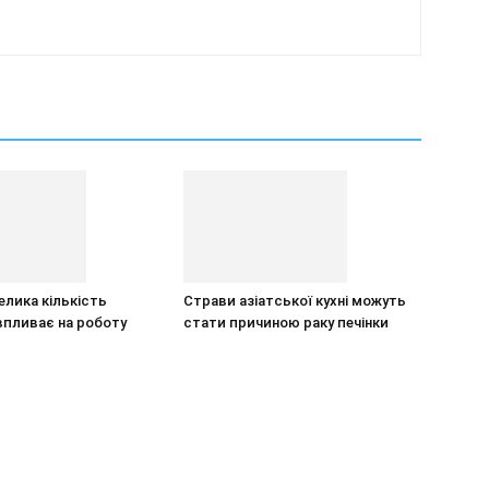
елика кількість
Страви азіатської кухні можуть
впливає на роботу
стати причиною раку печінки