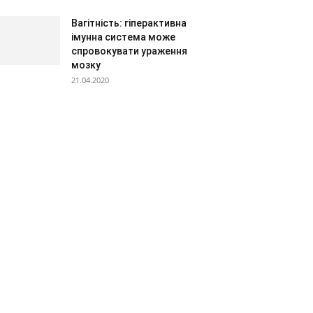
Вагітність: гіперактивна
імунна система може
спровокувати ураження
мозку
21.04.2020