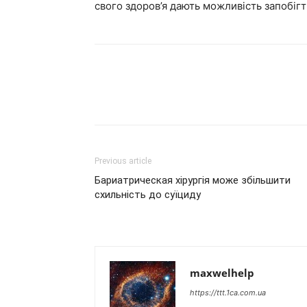
свого здоров’я дають можливість запобіг
Previous article
Бариатрическая хірургія може збільшити
схильність до суїциду
maxwelhelp
https://ttt.1ca.com.ua