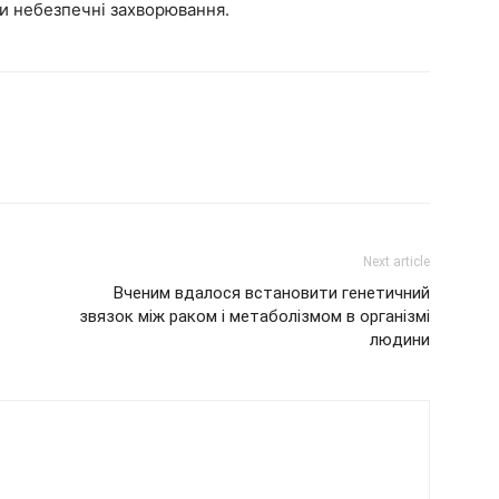
ти небезпечні захворювання.
Next article
Вченим вдалося встановити генетичний
звязок між раком і метаболізмом в організмі
людини