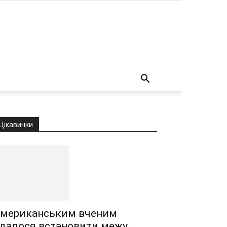
о
Цікавинки
мериканським вченим
далося встановити межу