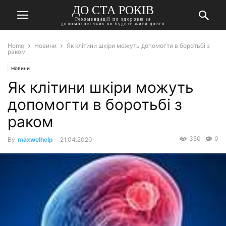
ДО СТА РОКІВ
Рекомендації по здоровю за
допомогою яких ви будите жити довго
Home
Новини
Як клітини шкіри можуть допомогти в боротьбі з
раком
Новини
Як клітини шкіри можуть
допомогти в боротьбі з
раком
350
0
By
maxwelhelp
-
21.04.2020