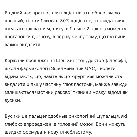
В даний час прогноз для пацієнтів з гліобластомою
поганий; тільки близько 30% пацієнтів, страждаючих
цим захворюванням, живуть більше 2 років з моменту
постановки діагнозу, в першу чергу тому, що пухлини
важко видалити.
Керівник дослідження Шон Хингтен, доктор філософії,
школи фармакології Эшелмана при UNC, і колеги
відзначають, що, навіть якщо хірург має можливість
видалити більшу частину гліобластоми, майже завжди
залишаються частини ракової тканини мозку, відомі як
вусики.
Вусики це пальцеподобные онкологічні щупальця, які
глибоко впроваджені в головний мозок. Вони можуть
швидко формувати нову глиобластому.