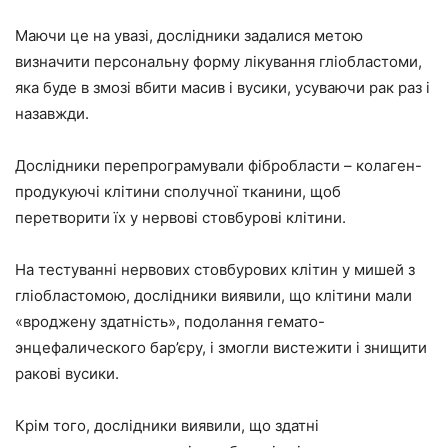
Маючи це на увазі, дослідники задалися метою
визначити персональну форму лікування гліобластоми,
яка буде в змозі вбити масив і вусики, усуваючи рак раз і
назавжди.
Дослідники перепрограмували фібробласти – колаген-
продукуючі клітини сполучної тканини, щоб
перетворити їх у нервові стовбурові клітини.
На тестуванні нервових стовбурових клітин у мишей з
гліобластомою, дослідники виявили, що клітини мали
«вроджену здатність», подолання гемато-
энцефалического бар’єру, і змогли вистежити і знищити
ракові вусики.
Крім того, дослідники виявили, що здатні