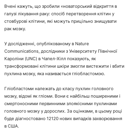
Вчені кажуть, що зробили «новаторський відкриття в
галузі лікування раку: спосіб перетворення клітин у
стовбурові клітини, які можуть прицільно знищувати
рак мозку.
У дослідженні, опублікованому в Nature
Communications, дослідники з Університету Північної
Кароліни (UNC) в Чапел-Хілл показують, як
трансформовані клітини шкіри змогли вистежити і вбити
пухлина мозку, яка називається гліобластомою.
Гліобластоми належать до класу пухлин головного
мозку, відомі як гліоми. Вони є найбільш поширеними і
смертоносними первинними злоякісними пухлинами
головного мозку у дорослих. За оцінками, в цьому році
буде діагностовано 12120 нових випадків захворювання
в США.