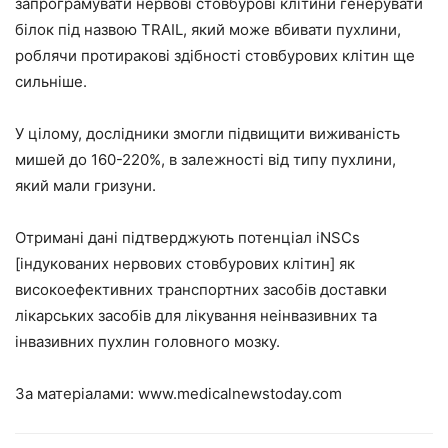
запрограмувати нервові стовбурові клітини генерувати
білок під назвою TRAIL, який може вбивати пухлини,
роблячи протиракові здібності стовбурових клітин ще
сильніше.
У цілому, дослідники змогли підвищити виживаність
мишей до 160-220%, в залежності від типу пухлини,
який мали гризуни.
Отримані дані підтверджують потенціал iNSCs
[індукованих нервових стовбурових клітин] як
високоефективних транспортних засобів доставки
лікарських засобів для лікування неінвазивних та
інвазивних пухлин головного мозку.
За матеріалами:
www.medicalnewstoday.com