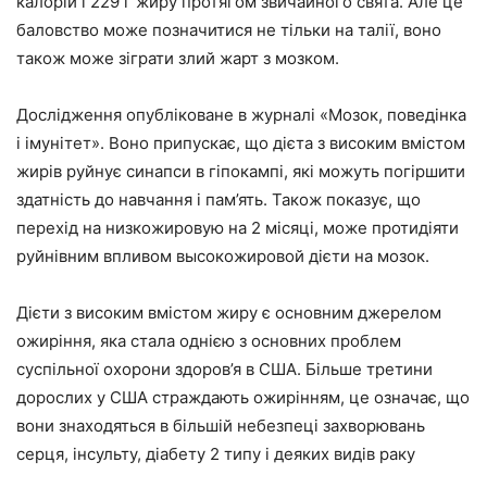
калорій і 229 г жиру протягом звичайного свята. Але це
баловство може позначитися не тільки на талії, воно
також може зіграти злий жарт з мозком.
Дослідження опубліковане в журналі «Мозок, поведінка
і імунітет». Воно припускає, що дієта з високим вмістом
жирів руйнує синапси в гіпокампі, які можуть погіршити
здатність до навчання і пам’ять. Також показує, що
перехід на низкожировую на 2 місяці, може протидіяти
руйнівним впливом высокожировой дієти на мозок.
Дієти з високим вмістом жиру є основним джерелом
ожиріння, яка стала однією з основних проблем
суспільної охорони здоров’я в США. Більше третини
дорослих у США страждають ожирінням, це означає, що
вони знаходяться в більшій небезпеці захворювань
серця, інсульту, діабету 2 типу і деяких видів раку