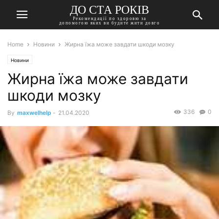
ДО СТА РОКІВ
Рекомендації по здоровю за
допомогою яких ви будите жити довго
Home
Новини
Жирна їжа може завдати шкоди мозку
Новини
Жирна їжа може завдати
шкоди мозку
336
0
By
maxwelhelp
-
21.04.2020