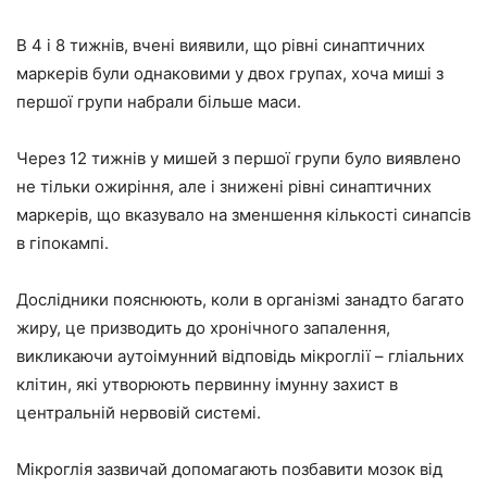
В 4 і 8 тижнів, вчені виявили, що рівні синаптичних
маркерів були однаковими у двох групах, хоча миші з
першої групи набрали більше маси.
Через 12 тижнів у мишей з першої групи було виявлено
не тільки ожиріння, але і знижені рівні синаптичних
маркерів, що вказувало на зменшення кількості синапсів
в гіпокампі.
Дослідники пояснюють, коли в організмі занадто багато
жиру, це призводить до хронічного запалення,
викликаючи аутоімунний відповідь мікроглії – гліальних
клітин, які утворюють первинну імунну захист в
центральній нервовій системі.
Мікроглія зазвичай допомагають позбавити мозок від