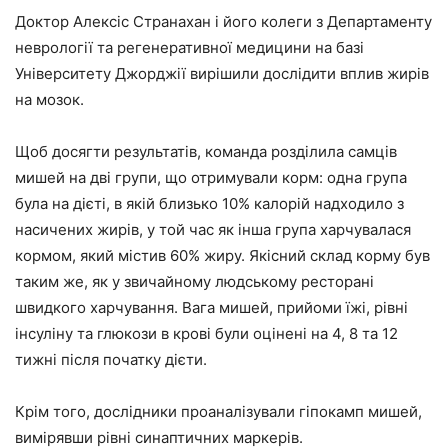
Доктор Алексіс Странахан і його колеги з Департаменту
неврології та регенеративної медицини на базі
Університету Джорджії вирішили дослідити вплив жирів
на мозок.
Щоб досягти результатів, команда розділила самців
мишей на дві групи, що отримували корм: одна група
була на дієті, в якій близько 10% калорій надходило з
насичених жирів, у той час як інша група харчувалася
кормом, який містив 60% жиру. Якісний склад корму був
таким же, як у звичайному людському ресторані
швидкого харчування. Вага мишей, прийоми їжі, рівні
інсуліну та глюкози в крові були оцінені на 4, 8 та 12
тижні після початку дієти.
Крім того, дослідники проаналізували гіпокамп мишей,
вимірявши рівні синаптичних маркерів.